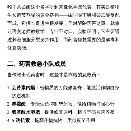
吲丁萘乙酸这个名字听起来像化学课代表，其实是植物
生长调节剂界的黄金搭档——由吲哚丁酸和萘乙酸复配
而成。它擅长促进生根发芽，但对解除药害这事，就像
让语文老师教数学：专业不对口。实验证明，它主要通
过刺激细胞分裂发挥作用，而药害修复需要的是解毒和
修复功能。
二、药害救急小队成员
当作物出现药害时，这些才是靠谱的急救员：
芸苔素内酯
：植物界的万能修复膏，能激活作物自身
抗逆机制
赤霉酸
：专治生长抑制型药害，像给植物打强心针
氨基酸水溶肥
：提供修复原料，相当于病号营养餐
S-诱抗素
：提高作物抗性，类似疫苗作用