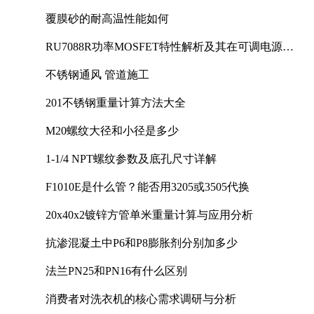
覆膜砂的耐高温性能如何
RU7088R功率MOSFET特性解析及其在可调电源设
计中的实践
不锈钢通风 管道施工
201不锈钢重量计算方法大全
M20螺纹大径和小径是多少
1-1/4 NPT螺纹参数及底孔尺寸详解
F1010E是什么管？能否用3205或3505代换
20x40x2镀锌方管单米重量计算与应用分析
抗渗混凝土中P6和P8膨胀剂分别加多少
法兰PN25和PN16有什么区别
消费者对洗衣机的核心需求调研与分析