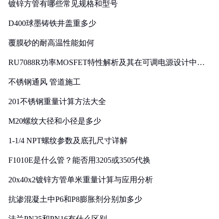
镀锌方管有哪些常见规格和型号
D400球墨铸铁井盖重多少
覆膜砂的耐高温性能如何
RU7088R功率MOSFET特性解析及其在可调电源设计中的
实践
不锈钢通风 管道施工
201不锈钢重量计算方法大全
M20螺纹大径和小径是多少
1-1/4 NPT螺纹参数及底孔尺寸详解
F1010E是什么管？能否用3205或3505代换
20x40x2镀锌方管单米重量计算与应用分析
抗渗混凝土中P6和P8膨胀剂分别加多少
法兰PN25和PN16有什么区别