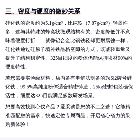
三、密度与硬度的微妙关系
硅化铁的密度约为5.1g/cm³，比纯铁（7.87g/cm³）轻盈许
多，这与其特殊的蜂窝状微观结构有关。密度降低并不意
味着硬度打折——就像铝合金比钢铁轻却更耐腐蚀一样，
硅化铁通过硅原子填补铁晶格空隙的方式，既减轻重量又
提升了结构稳定性。325目细度的粉体仍能保持块材90%的
硬度特性。
若您需要实验级材料，店内备有电解法制备的FeSi2牌号硅
化铁，99.5%高纯度粉体适合精密铸造，25kg密封包装确保
活性，细度达325目能满足多数研发场景。
想要高效找到心仪产品？爱采购是您的不二之选！它能精
准匹配您的需求，快速定位专属商品，开启省心省力的采
购新体验！