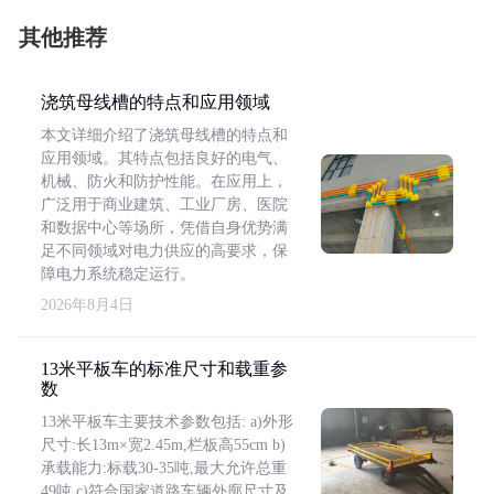
其他推荐
浇筑母线槽的特点和应用领域
本文详细介绍了浇筑母线槽的特点和
应用领域。其特点包括良好的电气、
机械、防火和防护性能。在应用上，
广泛用于商业建筑、工业厂房、医院
和数据中心等场所，凭借自身优势满
足不同领域对电力供应的高要求，保
障电力系统稳定运行。
2026年8月4日
13米平板车的标准尺寸和载重参
数
13米平板车主要技术参数包括: a)外形
尺寸:长13m×宽2.45m,栏板高55cm b)
承载能力:标载30-35吨,最大允许总重
49吨 c)符合国家道路车辆外廓尺寸及