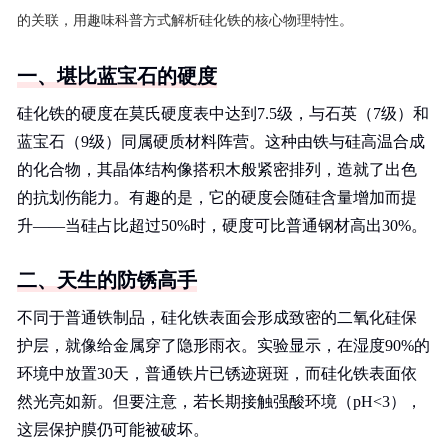
的关联，用趣味科普方式解析硅化铁的核心物理特性。
一、堪比蓝宝石的硬度
硅化铁的硬度在莫氏硬度表中达到7.5级，与石英（7级）和
蓝宝石（9级）同属硬质材料阵营。这种由铁与硅高温合成
的化合物，其晶体结构像搭积木般紧密排列，造就了出色
的抗划伤能力。有趣的是，它的硬度会随硅含量增加而提
升——当硅占比超过50%时，硬度可比普通钢材高出30%。
二、天生的防锈高手
不同于普通铁制品，硅化铁表面会形成致密的二氧化硅保
护层，就像给金属穿了隐形雨衣。实验显示，在湿度90%的
环境中放置30天，普通铁片已锈迹斑斑，而硅化铁表面依
然光亮如新。但要注意，若长期接触强酸环境（pH<3），
这层保护膜仍可能被破坏。