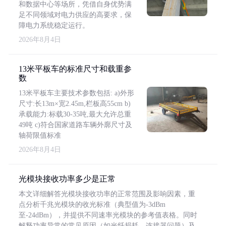
和数据中心等场所，凭借自身优势满
足不同领域对电力供应的高要求，保
障电力系统稳定运行。
2026年8月4日
13米平板车的标准尺寸和载重参
数
13米平板车主要技术参数包括: a)外形
尺寸:长13m×宽2.45m,栏板高55cm b)
承载能力:标载30-35吨,最大允许总重
49吨 c)符合国家道路车辆外廓尺寸及
轴荷限值标准
2026年8月4日
光模块接收功率多少是正常
本文详细解答光模块接收功率的正常范围及影响因素，重
点分析千兆光模块的收光标准（典型值为-3dBm
至-24dBm），并提供不同速率光模块的参考值表格。同时
解释功率异常的常见原因（如光纤损耗、连接器问题）及