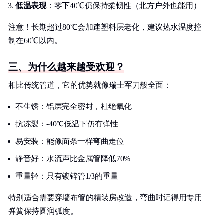
低温表现
：零下40℃仍保持柔韧性（北方户外也能用）
注意！长期超过80℃会加速塑料层老化，建议热水温度控
制在60℃以内。
三、为什么越来越受欢迎？
相比传统管道，它的优势就像瑞士军刀般全面：
不生锈：铝层完全密封，杜绝氧化
抗冻裂：-40℃低温下仍有弹性
易安装：能像面条一样弯曲走位
静音好：水流声比金属管降低70%
重量轻：只有镀锌管1/3的重量
特别适合需要穿墙布管的精装房改造，弯曲时记得用专用
弹簧保持圆润弧度。