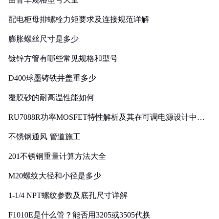
配电柜母排螺栓力矩要求及连接规范详解
膨胀螺丝尺寸是多少
镀锌方管有哪些常见规格和型号
D400球墨铸铁井盖重多少
覆膜砂的耐高温性能如何
RU7088R功率MOSFET特性解析及其在可调电源设计中的
实践
不锈钢通风 管道施工
201不锈钢重量计算方法大全
M20螺纹大径和小径是多少
1-1/4 NPT螺纹参数及底孔尺寸详解
F1010E是什么管？能否用3205或3505代换