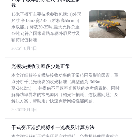
数
13米平板车主要技术参数包括: a)外形
尺寸:长13m×宽2.45m,栏板高55cm b)
承载能力:标载30-35吨,最大允许总重
49吨 c)符合国家道路车辆外廓尺寸及
轴荷限值标准
2026年8月4日
光模块接收功率多少是正常
本文详细解答光模块接收功率的正常范围及影响因素，重
点分析千兆光模块的收光标准（典型值为-3dBm
至-24dBm），并提供不同速率光模块的参考值表格。同时
解释功率异常的常见原因（如光纤损耗、连接器问题）及
解决方案，帮助用户快速判断网络性能问题。
2026年8月4日
干式变压器损耗标准一览表及计算方法
本文详细解析干式变压器空载损耗、负载损耗的国家标准