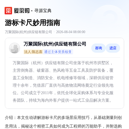
寻源宝典
游标卡尺妙用指南
万聚国际(杭州)供应链有限公司
·
2026-08-04 08:00:00
万聚国际(杭州)供应链有限公司
咨询
进店
法人:陈志喜
通过主体资质核查
万聚国际（杭州）供应链有限公司坐落于杭州市拱墅区，
主营倒角器、破窗器、热风枪等五金工具及防护装备，覆
盖工业制造、消防安全、机电维修等领域，深耕供应链管
理十余年，凭借原厂直供与高效物流网络奠定行业领先地
位。公司成立于2011年，依托全球化采购体系与专业化服
务团队，持续为海内外客户提供一站式工业品解决方案。
介绍：
本文生动讲解游标卡尺的多场景应用技巧，从基础测量到创
意用法，揭秘这个精密工具如何成为工程师的万能助手，并附选购