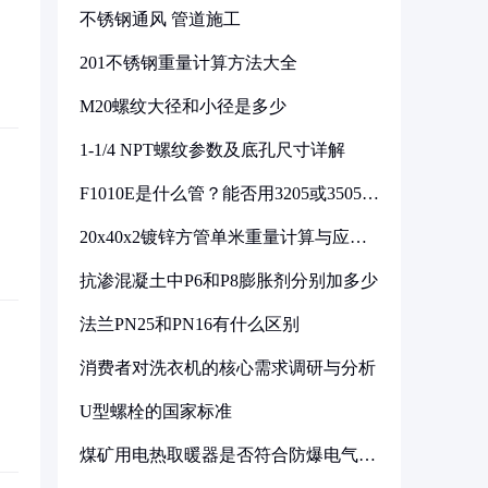
不锈钢通风 管道施工
201不锈钢重量计算方法大全
M20螺纹大径和小径是多少
1-1/4 NPT螺纹参数及底孔尺寸详解
F1010E是什么管？能否用3205或3505代
换
20x40x2镀锌方管单米重量计算与应用
分析
抗渗混凝土中P6和P8膨胀剂分别加多少
法兰PN25和PN16有什么区别
消费者对洗衣机的核心需求调研与分析
U型螺栓的国家标准
煤矿用电热取暖器是否符合防爆电气设
备标准