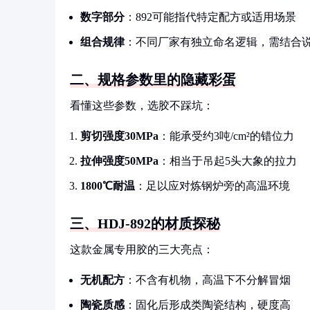
数字部分
：892可能指代特定配方或适用场景
组合规律
：不同厂家有独立命名逻辑，需结合
二、规格参数里的隐藏彩蛋
看懂这些参数，选胶不踩坑：
剪切强度30MPa
：能承受约3吨/cm²的错位力
拉伸强度50MPa
：相当于吊起5头大象的拉力
1800℃耐温
：足以应对炼钢炉旁的高温环境
三、HDJ-892的材质探秘
这款金属专用胶的三大亮点：
无机配方
：不含有机物，高温下不分解冒烟
陶瓷质感
：固化后形成类陶瓷结构，硬度高