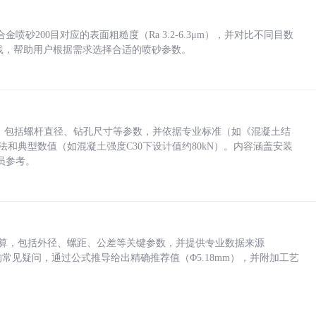
砂200目对应的表面粗糙度（Ra 3.2-6.3μm），并对比不同目数
业实践，帮助用户根据需求选择合适的喷砂参数。
力，包括螺杆直径、钻孔尺寸等参数，并依据专业标准（如《混凝土结
方法和典型数值（如混凝土强度C30下设计值约80kN）。内容涵盖安装
员参考。
底孔计算，包括外径、螺距、公差等关键参数，并提供专业数据来源
孔尺寸的常见疑问，通过公式推导给出精确推荐值（Φ5.18mm），并附加工艺