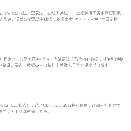
法（理论公式法、查表法、在线工具法），重点解析了黄铜棒密度取
计算案例、误差分析及选材建议，数据参考GB/T 4423-2007等国家标
括各引脚定义、典型电压/电流值、内部逻辑关系等核心数据，并附引脚参
电路设计要点，数据参考自杭州士兰微电子官方规格书（版本
_1/2H状态），结合GB/T 5231-2012标准数据，详细分析其力学
差异，为工业选材提供参考。