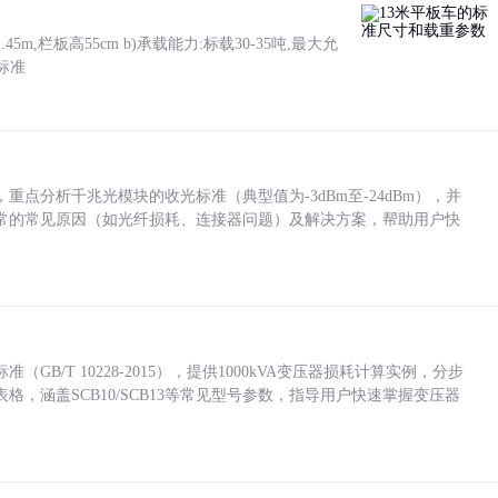
5m,栏板高55cm b)承载能力:标载30-35吨,最大允
标准
点分析千兆光模块的收光标准（典型值为-3dBm至-24dBm），并
常的常见原因（如光纤损耗、连接器问题）及解决方案，帮助用户快
/T 10228-2015），提供1000kVA变压器损耗计算实例，分步
，涵盖SCB10/SCB13等常见型号参数，指导用户快速掌握变压器