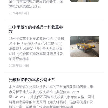
足不同领域对电力供应的高要求，保
障电力系统稳定运行。
2026年8月4日
13米平板车的标准尺寸和载重参
数
13米平板车主要技术参数包括: a)外形
尺寸:长13m×宽2.45m,栏板高55cm b)
承载能力:标载30-35吨,最大允许总重
49吨 c)符合国家道路车辆外廓尺寸及
轴荷限值标准
2026年8月4日
光模块接收功率多少是正常
本文详细解答光模块接收功率的正常范围及影响因素，重
点分析千兆光模块的收光标准（典型值为-3dBm
至-24dBm），并提供不同速率光模块的参考值表格。同时
解释功率异常的常见原因（如光纤损耗、连接器问题）及
解决方案，帮助用户快速判断网络性能问题。