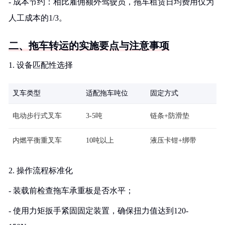
- 成本节约：相比雇佣额外驾驶员，拖车租赁日均费用仅为
人工成本的1/3。
二、拖车转运的实施要点与注意事项
1. 设备匹配性选择
叉车类型
适配拖车吨位
固定方式
电动步行式叉车
3-5吨
链条+防滑垫
内燃平衡重叉车
10吨以上
液压卡钳+绑带
2. 操作流程标准化
- 装载前检查拖车承重板是否水平；
- 使用力矩扳手紧固固定装置，确保扭力值达到120-