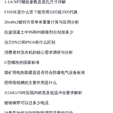
1-1/4 NPT螺纹参数及底孔尺寸详解
F1010E是什么管？能否用3205或3505代换
20x40x2镀锌方管单米重量计算与应用分析
抗渗混凝土中P6和P8膨胀剂分别加多少
法兰PN25和PN16有什么区别
消费者对洗衣机的核心需求调研与分析
U型螺栓的国家标准
煤矿用电热取暖器是否符合防爆电气设备标准
照明母线槽的主要作用是什么
A516Gr70对应国内材质及低温冲击要求解析
镀镍钢带可以过多少电流
计量泵如何达到控制和调节流量的目的