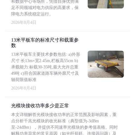
和数据中心等场所，凭借自身优势满
足不同领域对电力供应的高要求，保
障电力系统稳定运行。
2026年8月4日
13米平板车的标准尺寸和载重参
数
13米平板车主要技术参数包括: a)外形
尺寸:长13m×宽2.45m,栏板高55cm b)
承载能力:标载30-35吨,最大允许总重
49吨 c)符合国家道路车辆外廓尺寸及
轴荷限值标准
2026年8月4日
光模块接收功率多少是正常
本文详细解答光模块接收功率的正常范围及影响因素，重
点分析千兆光模块的收光标准（典型值为-3dBm
至-24dBm），并提供不同速率光模块的参考值表格。同时
解释功率异常的常见原因（如光纤损耗、连接器问题）及