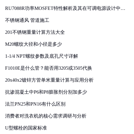
RU7088R功率MOSFET特性解析及其在可调电源设计中的
实践
不锈钢通风 管道施工
201不锈钢重量计算方法大全
M20螺纹大径和小径是多少
1-1/4 NPT螺纹参数及底孔尺寸详解
F1010E是什么管？能否用3205或3505代换
20x40x2镀锌方管单米重量计算与应用分析
抗渗混凝土中P6和P8膨胀剂分别加多少
法兰PN25和PN16有什么区别
消费者对洗衣机的核心需求调研与分析
U型螺栓的国家标准