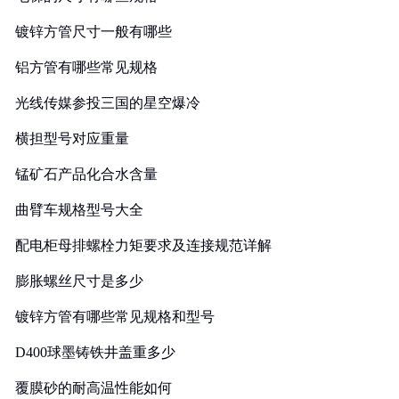
镀锌方管尺寸一般有哪些
铝方管有哪些常见规格
光线传媒参投三国的星空爆冷
横担型号对应重量
锰矿石产品化合水含量
曲臂车规格型号大全
配电柜母排螺栓力矩要求及连接规范详解
膨胀螺丝尺寸是多少
镀锌方管有哪些常见规格和型号
D400球墨铸铁井盖重多少
覆膜砂的耐高温性能如何