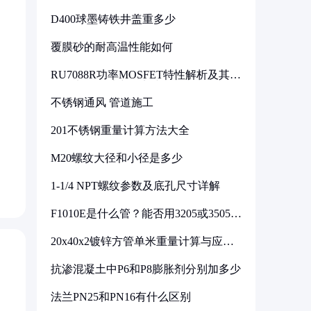
D400球墨铸铁井盖重多少
覆膜砂的耐高温性能如何
RU7088R功率MOSFET特性解析及其在
可调电源设计中的实践
不锈钢通风 管道施工
201不锈钢重量计算方法大全
M20螺纹大径和小径是多少
1-1/4 NPT螺纹参数及底孔尺寸详解
F1010E是什么管？能否用3205或3505代
换
20x40x2镀锌方管单米重量计算与应用
分析
抗渗混凝土中P6和P8膨胀剂分别加多少
法兰PN25和PN16有什么区别