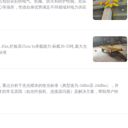
点包括良好的电气、机械、防火和防护性能。在应
心等场所，凭借自身优势满足不同领域对电力供应
5m,栏板高55cm b)承载能力:标载30-35吨,最大允
标准
点分析千兆光模块的收光标准（典型值为-3dBm至-24dBm），并
常的常见原因（如光纤损耗、连接器问题）及解决方案，帮助用户快