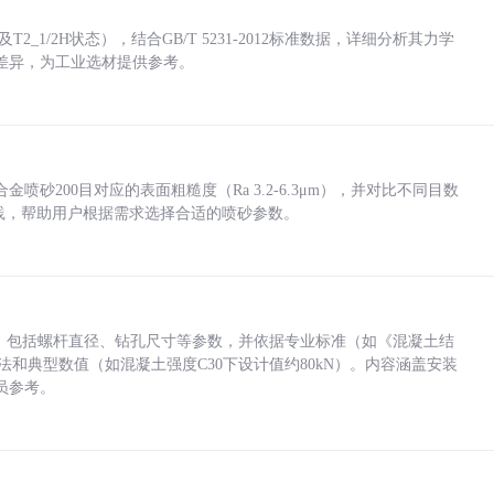
_1/2H状态），结合GB/T 5231-2012标准数据，详细分析其力学
差异，为工业选材提供参考。
砂200目对应的表面粗糙度（Ra 3.2-6.3μm），并对比不同目数
业实践，帮助用户根据需求选择合适的喷砂参数。
力，包括螺杆直径、钻孔尺寸等参数，并依据专业标准（如《混凝土结
方法和典型数值（如混凝土强度C30下设计值约80kN）。内容涵盖安装
员参考。