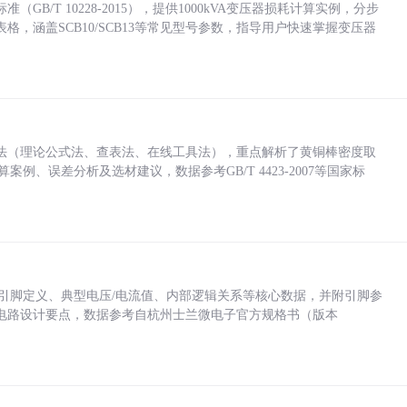
/T 10228-2015），提供1000kVA变压器损耗计算实例，分步
，涵盖SCB10/SCB13等常见型号参数，指导用户快速掌握变压器
法（理论公式法、查表法、在线工具法），重点解析了黄铜棒密度取
计算案例、误差分析及选材建议，数据参考GB/T 4423-2007等国家标
括各引脚定义、典型电压/电流值、内部逻辑关系等核心数据，并附引脚参
电路设计要点，数据参考自杭州士兰微电子官方规格书（版本