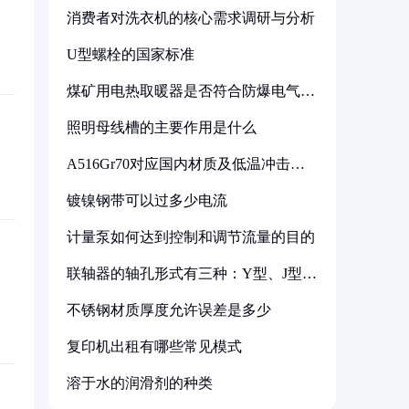
消费者对洗衣机的核心需求调研与分析
U型螺栓的国家标准
煤矿用电热取暖器是否符合防爆电气设
备标准
照明母线槽的主要作用是什么
A516Gr70对应国内材质及低温冲击要
求解析
镀镍钢带可以过多少电流
计量泵如何达到控制和调节流量的目的
联轴器的轴孔形式有三种：Y型、J型、
Z型
不锈钢材质厚度允许误差是多少
复印机出租有哪些常见模式
溶于水的润滑剂的种类