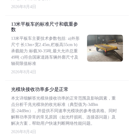
2026年8月4日
13米平板车的标准尺寸和载重参
数
13米平板车主要技术参数包括: a)外形
尺寸:长13m×宽2.45m,栏板高55cm b)
承载能力:标载30-35吨,最大允许总重
49吨 c)符合国家道路车辆外廓尺寸及
轴荷限值标准
2026年8月4日
光模块接收功率多少是正常
本文详细解答光模块接收功率的正常范围及影响因素，重
点分析千兆光模块的收光标准（典型值为-3dBm
至-24dBm），并提供不同速率光模块的参考值表格。同时
解释功率异常的常见原因（如光纤损耗、连接器问题）及
解决方案，帮助用户快速判断网络性能问题。
2026年8月4日