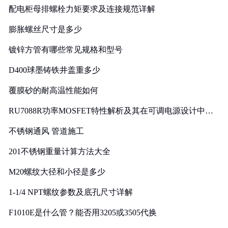
配电柜母排螺栓力矩要求及连接规范详解
膨胀螺丝尺寸是多少
镀锌方管有哪些常见规格和型号
D400球墨铸铁井盖重多少
覆膜砂的耐高温性能如何
RU7088R功率MOSFET特性解析及其在可调电源设计中的
实践
不锈钢通风 管道施工
201不锈钢重量计算方法大全
M20螺纹大径和小径是多少
1-1/4 NPT螺纹参数及底孔尺寸详解
F1010E是什么管？能否用3205或3505代换