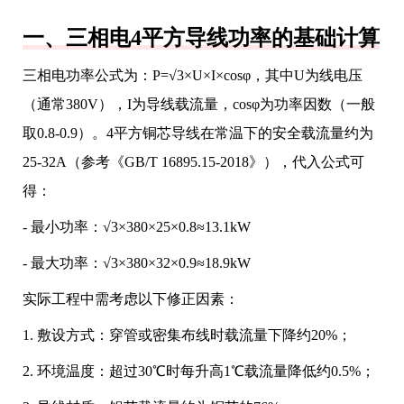
一、三相电4平方导线功率的基础计算
三相电功率公式为：P=√3×U×I×cosφ，其中U为线电压
（通常380V），I为导线载流量，cosφ为功率因数（一般
取0.8-0.9）。4平方铜芯导线在常温下的安全载流量约为
25-32A（参考《GB/T 16895.15-2018》），代入公式可
得：
- 最小功率：√3×380×25×0.8≈13.1kW
- 最大功率：√3×380×32×0.9≈18.9kW
实际工程中需考虑以下修正因素：
1. 敷设方式：穿管或密集布线时载流量下降约20%；
2. 环境温度：超过30℃时每升高1℃载流量降低约0.5%；