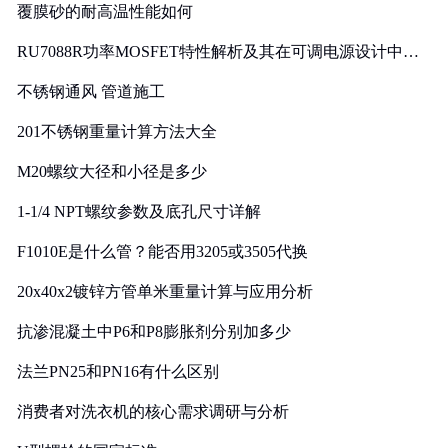
覆膜砂的耐高温性能如何
RU7088R功率MOSFET特性解析及其在可调电源设计中的
实践
不锈钢通风 管道施工
201不锈钢重量计算方法大全
M20螺纹大径和小径是多少
1-1/4 NPT螺纹参数及底孔尺寸详解
F1010E是什么管？能否用3205或3505代换
20x40x2镀锌方管单米重量计算与应用分析
抗渗混凝土中P6和P8膨胀剂分别加多少
法兰PN25和PN16有什么区别
消费者对洗衣机的核心需求调研与分析