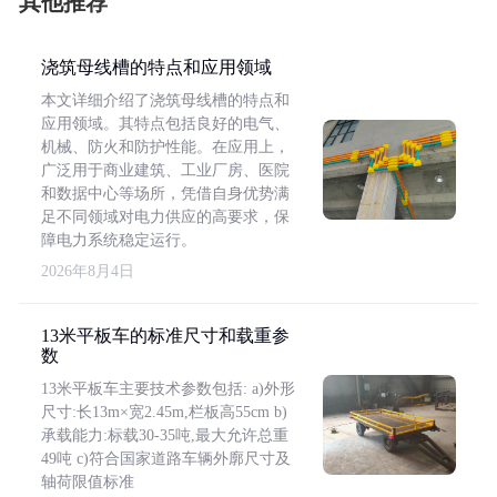
其他推荐
浇筑母线槽的特点和应用领域
本文详细介绍了浇筑母线槽的特点和
应用领域。其特点包括良好的电气、
机械、防火和防护性能。在应用上，
广泛用于商业建筑、工业厂房、医院
和数据中心等场所，凭借自身优势满
足不同领域对电力供应的高要求，保
障电力系统稳定运行。
2026年8月4日
13米平板车的标准尺寸和载重参
数
13米平板车主要技术参数包括: a)外形
尺寸:长13m×宽2.45m,栏板高55cm b)
承载能力:标载30-35吨,最大允许总重
49吨 c)符合国家道路车辆外廓尺寸及
轴荷限值标准