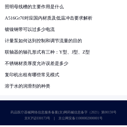
照明母线槽的主要作用是什么
A516Gr70对应国内材质及低温冲击要求解析
镀镍钢带可以过多少电流
计量泵如何达到控制和调节流量的目的
联轴器的轴孔形式有三种：Y型、J型、Z型
不锈钢材质厚度允许误差是多少
复印机出租有哪些常见模式
溶于水的润滑剂的种类
药品医疗器械网络信息服务备案(京)网药械信息备字（2021）第00159号
京ICP证030173号
京公网安备11000002000001号