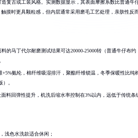
打造复古或工装风格。实测数据显示，其表面摩擦系数比普通牛
报告），触摸时更具颗粒感，但内层通常采用磨毛工艺处理，亲肤性反
的马丁代尔耐磨测试结果可达20000-25000转（普通牛仔布约
。
酯纤维+5%氨纶，棉纤维吸湿排汗，聚酯纤维锁温，冬季保暖性比纯
版）。
%）让面料回弹性提升，机洗后缩水率控制在3%以内，远低于传统条
），浅色水洗款适合休闲；