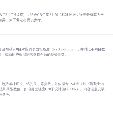
_1/2H状态），结合GB/T 5231-2012标准数据，详细分析其力学
差异，为工业选材提供参考。
砂200目对应的表面粗糙度（Ra 3.2-6.3μm），并对比不同目数
业实践，帮助用户根据需求选择合适的喷砂参数。
力，包括螺杆直径、钻孔尺寸等参数，并依据专业标准（如《混凝土结
方法和典型数值（如混凝土强度C30下设计值约80kN）。内容涵盖安装
员参考。