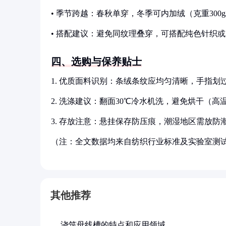
• 季节跨越：春秋单穿，冬季可内加绒（克重300
• 搭配建议：避免同纹理叠穿，可搭配纯色针织
四、选购与保养贴士
1. 优质面料识别：条绒条纹应均匀清晰，手指划
2. 洗涤建议：翻面30℃冷水机洗，避免烘干（
3. 存放注意：悬挂保存防压痕，潮湿地区需放防
（注：全文数据均来自纺织行业标准及实验室测
其他推荐
浇筑母线槽的特点和应用领域