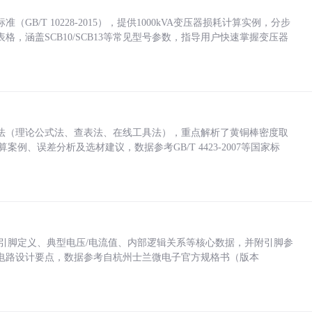
/T 10228-2015），提供1000kVA变压器损耗计算实例，分步
，涵盖SCB10/SCB13等常见型号参数，指导用户快速掌握变压器
法（理论公式法、查表法、在线工具法），重点解析了黄铜棒密度取
计算案例、误差分析及选材建议，数据参考GB/T 4423-2007等国家标
括各引脚定义、典型电压/电流值、内部逻辑关系等核心数据，并附引脚参
电路设计要点，数据参考自杭州士兰微电子官方规格书（版本