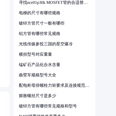
寻找nce01p30k MOSFET管的合适替代
型号
电梯的尺寸有哪些规格
镀锌方管尺寸一般有哪些
铝方管有哪些常见规格
光线传媒参投三国的星空爆冷
横担型号对应重量
锰矿石产品化合水含量
曲臂车规格型号大全
配电柜母排螺栓力矩要求及连接规范详
解
膨胀螺丝尺寸是多少
镀锌方管有哪些常见规格和型号