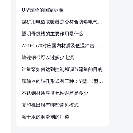
U型螺栓的国家标准
煤矿用电热取暖器是否符合防爆电气设
备标准
照明母线槽的主要作用是什么
A516Gr70对应国内材质及低温冲击要
求解析
镀镍钢带可以过多少电流
计量泵如何达到控制和调节流量的目的
联轴器的轴孔形式有三种：Y型、J型、
Z型
不锈钢材质厚度允许误差是多少
复印机出租有哪些常见模式
溶于水的润滑剂的种类