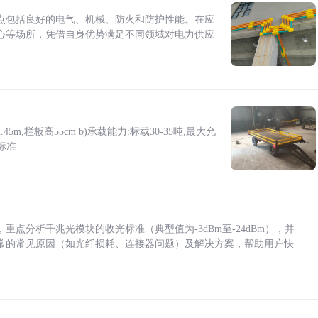
点包括良好的电气、机械、防火和防护性能。在应
心等场所，凭借自身优势满足不同领域对电力供应
5m,栏板高55cm b)承载能力:标载30-35吨,最大允
标准
点分析千兆光模块的收光标准（典型值为-3dBm至-24dBm），并
常的常见原因（如光纤损耗、连接器问题）及解决方案，帮助用户快