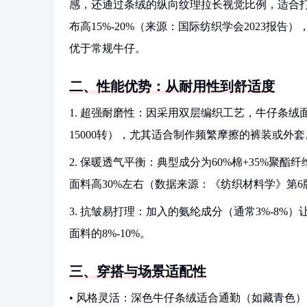
感，还通过条绒的纵向纹理拉长视觉比例，适合
布高15%-20%（来源：国际纺织学会2023
优于常规牛仔。
二、性能优势：从耐用性到舒适度
1. 超强耐磨性：因采用双层编织工艺，牛仔条绒面料
15000转），尤其适合制作频繁摩擦的裤装或外套
2. 保暖透气平衡：典型成分为60%棉+35%聚
面料高30%左右（数据来源：《纺织材料学》第6
3. 抗皱易打理：加入的氨纶成分（通常3%-8
面料的8%-10%。
三、穿搭与场景适配性
• 风格灵活：深色牛仔条绒适合通勤（如藏青色