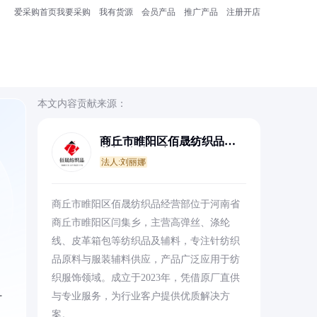
爱采购首页
我要采购
我有货源
会员产品
推广产品
注册开店
本文内容贡献来源：
商丘市睢阳区佰晟纺织品经
营部(个体工商户)
法人:刘丽娜
、
商丘市睢阳区佰晟纺织品经营部位于河南省
商丘市睢阳区闫集乡，主营高弹丝、涤纶
线、皮革箱包等纺织品及辅料，专注针纺织
品原料与服装辅料供应，产品广泛应用于纺
织服饰领域。成立于2023年，凭借原厂直供
与专业服务，为行业客户提供优质解决方
犷
案。