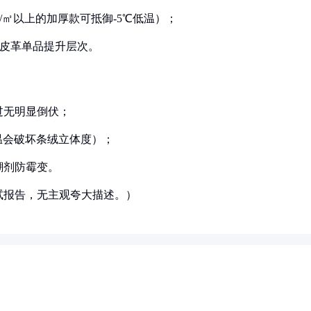
g/㎡以上的加厚款可抵御-5℃低温）；
或皮革单品提升层次。
过无明显倒伏；
高温会破坏条绒立体度）；
潮剂防霉变。
试报告，无主观夸大描述。）