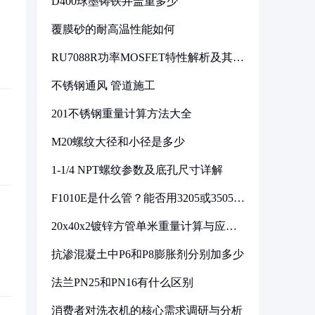
D400球墨铸铁井盖重多少
覆膜砂的耐高温性能如何
RU7088R功率MOSFET特性解析及其在
可调电源设计中的实践
不锈钢通风 管道施工
201不锈钢重量计算方法大全
M20螺纹大径和小径是多少
1-1/4 NPT螺纹参数及底孔尺寸详解
F1010E是什么管？能否用3205或3505代
换
20x40x2镀锌方管单米重量计算与应用
分析
抗渗混凝土中P6和P8膨胀剂分别加多少
法兰PN25和PN16有什么区别
消费者对洗衣机的核心需求调研与分析