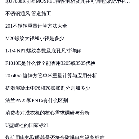
RU7088R功率MOSFET特性解析及其在可调电源设计中的
实践
不锈钢通风 管道施工
201不锈钢重量计算方法大全
M20螺纹大径和小径是多少
1-1/4 NPT螺纹参数及底孔尺寸详解
F1010E是什么管？能否用3205或3505代换
20x40x2镀锌方管单米重量计算与应用分析
抗渗混凝土中P6和P8膨胀剂分别加多少
法兰PN25和PN16有什么区别
消费者对洗衣机的核心需求调研与分析
U型螺栓的国家标准
煤矿用电热取暖器是否符合防爆电气设备标准