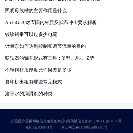
照明母线槽的主要作用是什么
A516Gr70对应国内材质及低温冲击要求解析
镀镍钢带可以过多少电流
计量泵如何达到控制和调节流量的目的
联轴器的轴孔形式有三种：Y型、J型、Z型
不锈钢材质厚度允许误差是多少
复印机出租有哪些常见模式
溶于水的润滑剂的种类
药品医疗器械网络信息服务备案(京)网药械信息备字（2021）第00159号
京ICP证030173号
京公网安备11000002000001号