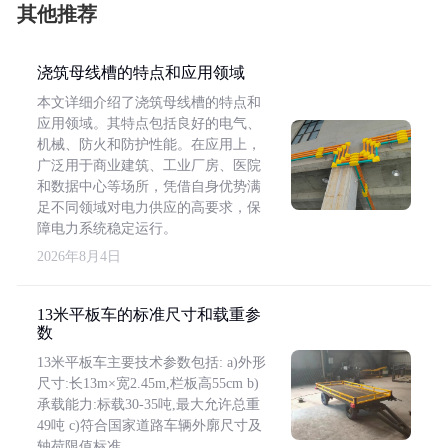
其他推荐
浇筑母线槽的特点和应用领域
本文详细介绍了浇筑母线槽的特点和
应用领域。其特点包括良好的电气、
机械、防火和防护性能。在应用上，
广泛用于商业建筑、工业厂房、医院
和数据中心等场所，凭借自身优势满
足不同领域对电力供应的高要求，保
障电力系统稳定运行。
2026年8月4日
13米平板车的标准尺寸和载重参
数
13米平板车主要技术参数包括: a)外形
尺寸:长13m×宽2.45m,栏板高55cm b)
承载能力:标载30-35吨,最大允许总重
49吨 c)符合国家道路车辆外廓尺寸及
轴荷限值标准