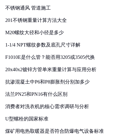
实践
不锈钢通风 管道施工
201不锈钢重量计算方法大全
M20螺纹大径和小径是多少
1-1/4 NPT螺纹参数及底孔尺寸详解
F1010E是什么管？能否用3205或3505代换
20x40x2镀锌方管单米重量计算与应用分析
抗渗混凝土中P6和P8膨胀剂分别加多少
法兰PN25和PN16有什么区别
消费者对洗衣机的核心需求调研与分析
U型螺栓的国家标准
煤矿用电热取暖器是否符合防爆电气设备标准