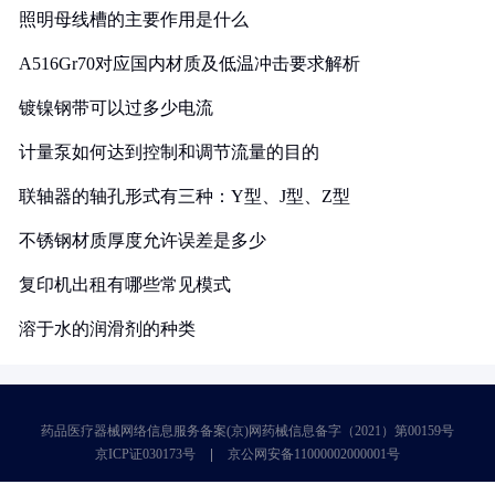
照明母线槽的主要作用是什么
A516Gr70对应国内材质及低温冲击要求解析
镀镍钢带可以过多少电流
计量泵如何达到控制和调节流量的目的
联轴器的轴孔形式有三种：Y型、J型、Z型
不锈钢材质厚度允许误差是多少
复印机出租有哪些常见模式
溶于水的润滑剂的种类
药品医疗器械网络信息服务备案(京)网药械信息备字（2021）第00159号
京ICP证030173号
京公网安备11000002000001号