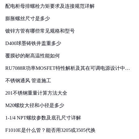
配电柜母排螺栓力矩要求及连接规范详解
膨胀螺丝尺寸是多少
镀锌方管有哪些常见规格和型号
D400球墨铸铁井盖重多少
覆膜砂的耐高温性能如何
RU7088R功率MOSFET特性解析及其在可调电源设计中的
实践
不锈钢通风 管道施工
201不锈钢重量计算方法大全
M20螺纹大径和小径是多少
1-1/4 NPT螺纹参数及底孔尺寸详解
F1010E是什么管？能否用3205或3505代换