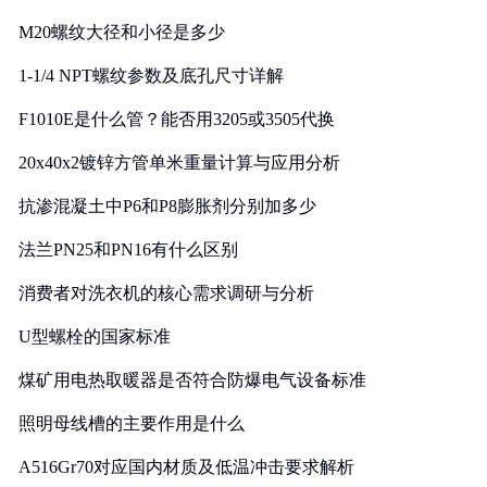
M20螺纹大径和小径是多少
1-1/4 NPT螺纹参数及底孔尺寸详解
F1010E是什么管？能否用3205或3505代换
20x40x2镀锌方管单米重量计算与应用分析
抗渗混凝土中P6和P8膨胀剂分别加多少
法兰PN25和PN16有什么区别
消费者对洗衣机的核心需求调研与分析
U型螺栓的国家标准
煤矿用电热取暖器是否符合防爆电气设备标准
照明母线槽的主要作用是什么
A516Gr70对应国内材质及低温冲击要求解析