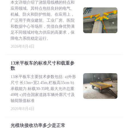
本文详细介绍了浇筑母线槽的特点和
应用领域。其特点包括良好的电气、
机械、防火和防护性能。在应用上，
广泛用于商业建筑、工业厂房、医院
和数据中心等场所，凭借自身优势满
足不同领域对电力供应的高要求，保
障电力系统稳定运行。
2026年8月4日
13米平板车的标准尺寸和载重参
数
13米平板车主要技术参数包括: a)外形
尺寸:长13m×宽2.45m,栏板高55cm b)
承载能力:标载30-35吨,最大允许总重
49吨 c)符合国家道路车辆外廓尺寸及
轴荷限值标准
2026年8月4日
光模块接收功率多少是正常