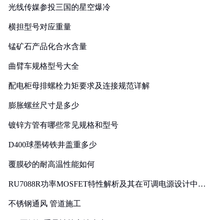
光线传媒参投三国的星空爆冷
横担型号对应重量
锰矿石产品化合水含量
曲臂车规格型号大全
配电柜母排螺栓力矩要求及连接规范详解
膨胀螺丝尺寸是多少
镀锌方管有哪些常见规格和型号
D400球墨铸铁井盖重多少
覆膜砂的耐高温性能如何
RU7088R功率MOSFET特性解析及其在可调电源设计中的
实践
不锈钢通风 管道施工