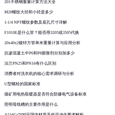
201不锈钢重量计算方法大全
M20螺纹大径和小径是多少
1-1/4 NPT螺纹参数及底孔尺寸详解
F1010E是什么管？能否用3205或3505代换
20x40x2镀锌方管单米重量计算与应用分析
抗渗混凝土中P6和P8膨胀剂分别加多少
法兰PN25和PN16有什么区别
消费者对洗衣机的核心需求调研与分析
U型螺栓的国家标准
煤矿用电热取暖器是否符合防爆电气设备标准
照明母线槽的主要作用是什么
A516Gr70对应国内材质及低温冲击要求解析