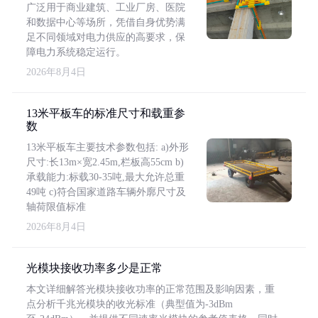
广泛用于商业建筑、工业厂房、医院
和数据中心等场所，凭借自身优势满
足不同领域对电力供应的高要求，保
障电力系统稳定运行。
2026年8月4日
13米平板车的标准尺寸和载重参
数
13米平板车主要技术参数包括: a)外形
尺寸:长13m×宽2.45m,栏板高55cm b)
承载能力:标载30-35吨,最大允许总重
49吨 c)符合国家道路车辆外廓尺寸及
轴荷限值标准
2026年8月4日
光模块接收功率多少是正常
本文详细解答光模块接收功率的正常范围及影响因素，重
点分析千兆光模块的收光标准（典型值为-3dBm