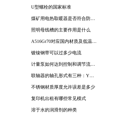
与分析
U型螺栓的国家标准
煤矿用电热取暖器是否符合防爆
电气设备标准
照明母线槽的主要作用是什么
A516Gr70对应国内材质及低温冲
击要求解析
镀镍钢带可以过多少电流
计量泵如何达到控制和调节流量
的目的
联轴器的轴孔形式有三种：Y
型、J型、Z型
不锈钢材质厚度允许误差是多少
复印机出租有哪些常见模式
溶于水的润滑剂的种类