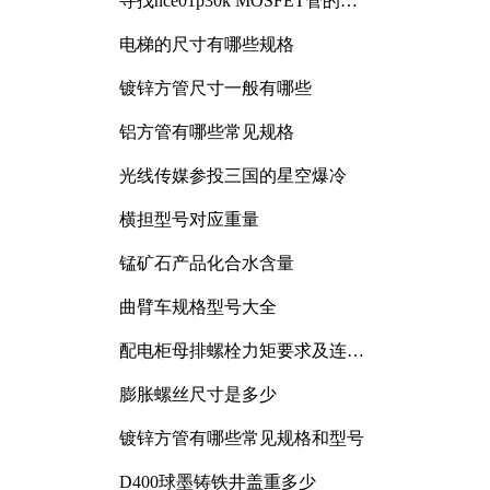
寻找nce01p30k MOSFET管的合
适替代型号
电梯的尺寸有哪些规格
镀锌方管尺寸一般有哪些
铝方管有哪些常见规格
光线传媒参投三国的星空爆冷
横担型号对应重量
锰矿石产品化合水含量
曲臂车规格型号大全
配电柜母排螺栓力矩要求及连接
规范详解
膨胀螺丝尺寸是多少
镀锌方管有哪些常见规格和型号
D400球墨铸铁井盖重多少