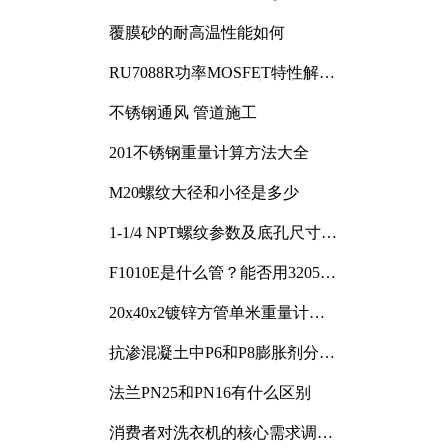
覆膜砂的耐高温性能如何
RU7088R功率MOSFET特性解析
及其在可调电源设计中的实践
不锈钢通风 管道施工
201不锈钢重量计算方法大全
M20螺纹大径和小径是多少
1-1/4 NPT螺纹参数及底孔尺寸详
解
F1010E是什么管？能否用3205或
3505代换
20x40x2镀锌方管单米重量计算
与应用分析
抗渗混凝土中P6和P8膨胀剂分别
加多少
法兰PN25和PN16有什么区别
消费者对洗衣机的核心需求调研