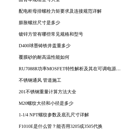
配电柜母排螺栓力矩要求及连接规范详解
膨胀螺丝尺寸是多少
镀锌方管有哪些常见规格和型号
D400球墨铸铁井盖重多少
覆膜砂的耐高温性能如何
RU7088R功率MOSFET特性解析及其在可调电源设
计中的实践
不锈钢通风 管道施工
201不锈钢重量计算方法大全
M20螺纹大径和小径是多少
1-1/4 NPT螺纹参数及底孔尺寸详解
F1010E是什么管？能否用3205或3505代换