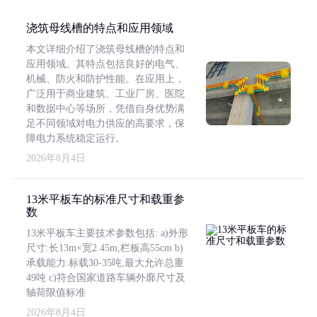
浇筑母线槽的特点和应用领域
本文详细介绍了浇筑母线槽的特点和
应用领域。其特点包括良好的电气、
机械、防火和防护性能。在应用上，
广泛用于商业建筑、工业厂房、医院
和数据中心等场所，凭借自身优势满
足不同领域对电力供应的高要求，保
障电力系统稳定运行。
2026年8月4日
13米平板车的标准尺寸和载重参
数
13米平板车主要技术参数包括: a)外形
尺寸:长13m×宽2.45m,栏板高55cm b)
承载能力:标载30-35吨,最大允许总重
49吨 c)符合国家道路车辆外廓尺寸及
轴荷限值标准
2026年8月4日