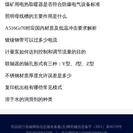
煤矿用电热取暖器是否符合防爆电气设备标准
照明母线槽的主要作用是什么
A516Gr70对应国内材质及低温冲击要求解析
镀镍钢带可以过多少电流
计量泵如何达到控制和调节流量的目的
联轴器的轴孔形式有三种：Y型、J型、Z型
不锈钢材质厚度允许误差是多少
复印机出租有哪些常见模式
溶于水的润滑剂的种类
药品医疗器械网络信息服务备案(京)网药械信息备字（2021）第00159号
京ICP证030173号
京公网安备11000002000001号