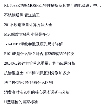
RU7088R功率MOSFET特性解析及其在可调电源设计中的
实践
不锈钢通风 管道施工
201不锈钢重量计算方法大全
M20螺纹大径和小径是多少
1-1/4 NPT螺纹参数及底孔尺寸详解
F1010E是什么管？能否用3205或3505代换
20x40x2镀锌方管单米重量计算与应用分析
抗渗混凝土中P6和P8膨胀剂分别加多少
法兰PN25和PN16有什么区别
消费者对洗衣机的核心需求调研与分析
U型螺栓的国家标准