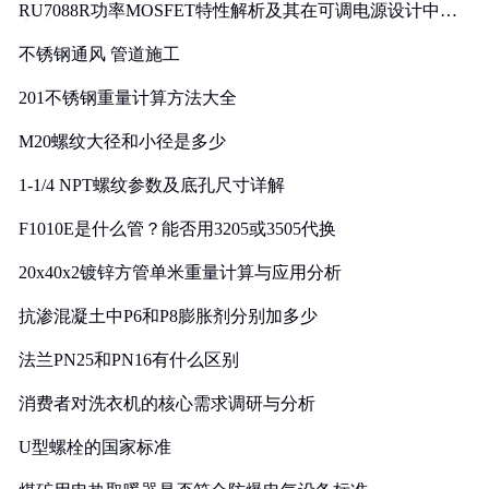
RU7088R功率MOSFET特性解析及其在可调电源设计中的
实践
不锈钢通风 管道施工
201不锈钢重量计算方法大全
M20螺纹大径和小径是多少
1-1/4 NPT螺纹参数及底孔尺寸详解
F1010E是什么管？能否用3205或3505代换
20x40x2镀锌方管单米重量计算与应用分析
抗渗混凝土中P6和P8膨胀剂分别加多少
法兰PN25和PN16有什么区别
消费者对洗衣机的核心需求调研与分析
U型螺栓的国家标准