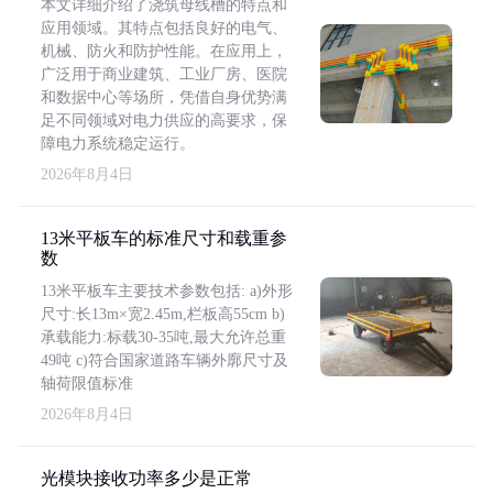
本文详细介绍了浇筑母线槽的特点和
应用领域。其特点包括良好的电气、
机械、防火和防护性能。在应用上，
广泛用于商业建筑、工业厂房、医院
和数据中心等场所，凭借自身优势满
足不同领域对电力供应的高要求，保
障电力系统稳定运行。
2026年8月4日
13米平板车的标准尺寸和载重参
数
13米平板车主要技术参数包括: a)外形
尺寸:长13m×宽2.45m,栏板高55cm b)
承载能力:标载30-35吨,最大允许总重
49吨 c)符合国家道路车辆外廓尺寸及
轴荷限值标准
2026年8月4日
光模块接收功率多少是正常