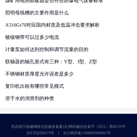
煤矿用电热取暖器是否符合防爆电气设备标准
照明母线槽的主要作用是什么
A516Gr70对应国内材质及低温冲击要求解析
镀镍钢带可以过多少电流
计量泵如何达到控制和调节流量的目的
联轴器的轴孔形式有三种：Y型、J型、Z型
不锈钢材质厚度允许误差是多少
复印机出租有哪些常见模式
溶于水的润滑剂的种类
药品医疗器械网络信息服务备案(京)网药械信息备字（2021）第00159号
京ICP证030173号
京公网安备11000002000001号