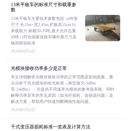
13米平板车的标准尺寸和载重参
数
13米平板车主要技术参数包括: a)外形
尺寸:长13m×宽2.45m,栏板高55cm b)
承载能力:标载30-35吨,最大允许总重
49吨 c)符合国家道路车辆外廓尺寸及
轴荷限值标准
2026年8月4日
光模块接收功率多少是正常
本文详细解答光模块接收功率的正常范围及影响因素，重
点分析千兆光模块的收光标准（典型值为-3dBm
至-24dBm），并提供不同速率光模块的参考值表格。同时
解释功率异常的常见原因（如光纤损耗、连接器问题）及
解决方案，帮助用户快速判断网络性能问题。
2026年8月4日
干式变压器损耗标准一览表及计算方法