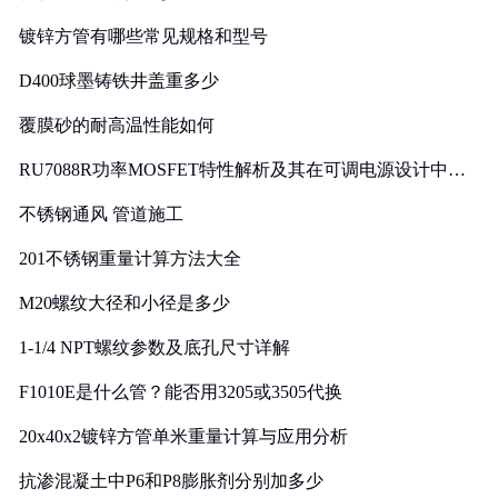
镀锌方管有哪些常见规格和型号
D400球墨铸铁井盖重多少
覆膜砂的耐高温性能如何
RU7088R功率MOSFET特性解析及其在可调电源设计中的
实践
不锈钢通风 管道施工
201不锈钢重量计算方法大全
M20螺纹大径和小径是多少
1-1/4 NPT螺纹参数及底孔尺寸详解
F1010E是什么管？能否用3205或3505代换
20x40x2镀锌方管单米重量计算与应用分析
抗渗混凝土中P6和P8膨胀剂分别加多少