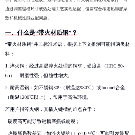
通过调整键槽尺寸或热处理工艺实现适配，但需综合考虑热膨胀系
数和机械性能匹配问题。
一、什么是“带火材质钢”？
“带火材质钢”并非标准术语，根据上下文推测可能指两类材
料：
1. 淬火钢：经过高温淬火处理的钢材，硬度高（HRC 50-
65）、耐磨性强，但脆性增大。
2. 耐高温钢：如不锈钢309（耐温达980℃）或Inconel合金
（耐温1200℃以上），常用于高温环境。
若用户指淬火钢，其插入键槽的难点在于：
- 硬度高可能导致键槽磨损或崩裂；
- 热膨胀系数差异（如淬火钢约11.5×10⁻⁶/℃）可能引发装配