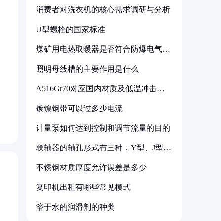
消费者对洗衣机的核心需求调研与分析
U型螺栓的国家标准
煤矿用电热取暖器是否符合防爆电气设
备标准
照明母线槽的主要作用是什么
A516Gr70对应国内材质及低温冲击要
求解析
镀镍钢带可以过多少电流
计量泵如何达到控制和调节流量的目的
联轴器的轴孔形式有三种：Y型、J型、
Z型
不锈钢材质厚度允许误差是多少
复印机出租有哪些常见模式
溶于水的润滑剂的种类