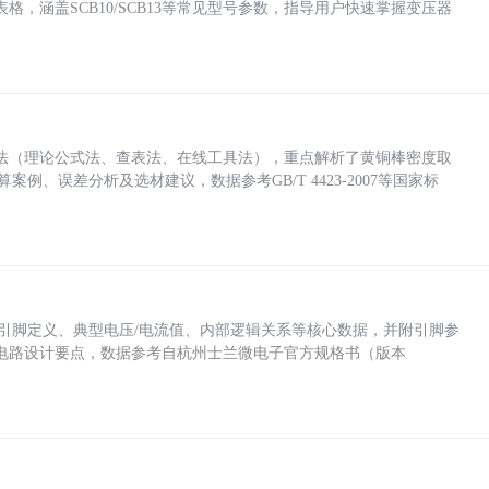
，涵盖SCB10/SCB13等常见型号参数，指导用户快速掌握变压器
法（理论公式法、查表法、在线工具法），重点解析了黄铜棒密度取
计算案例、误差分析及选材建议，数据参考GB/T 4423-2007等国家标
括各引脚定义、典型电压/电流值、内部逻辑关系等核心数据，并附引脚参
电路设计要点，数据参考自杭州士兰微电子官方规格书（版本