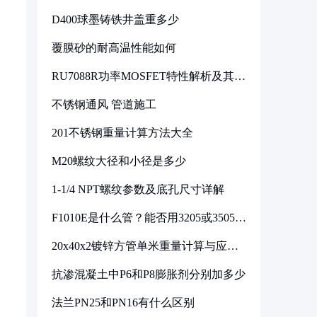
D400球墨铸铁井盖重多少
覆膜砂的耐高温性能如何
RU7088R功率MOSFET特性解析及其在
可调电源设计中的实践
不锈钢通风 管道施工
201不锈钢重量计算方法大全
M20螺纹大径和小径是多少
1-1/4 NPT螺纹参数及底孔尺寸详解
F1010E是什么管？能否用3205或3505代
换
20x40x2镀锌方管单米重量计算与应用
分析
抗渗混凝土中P6和P8膨胀剂分别加多少
法兰PN25和PN16有什么区别