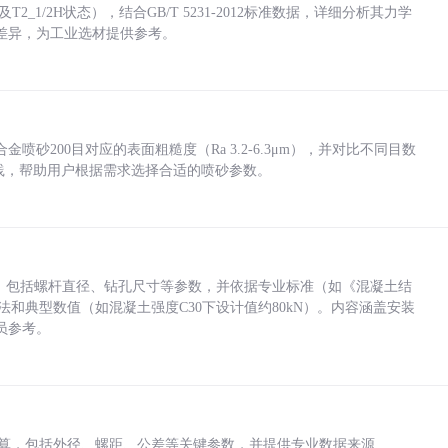
_1/2H状态），结合GB/T 5231-2012标准数据，详细分析其力学
差异，为工业选材提供参考。
砂200目对应的表面粗糙度（Ra 3.2-6.3μm），并对比不同目数
业实践，帮助用户根据需求选择合适的喷砂参数。
力，包括螺杆直径、钻孔尺寸等参数，并依据专业标准（如《混凝土结
方法和典型数值（如混凝土强度C30下设计值约80kN）。内容涵盖安装
员参考。
底孔计算，包括外径、螺距、公差等关键参数，并提供专业数据来源