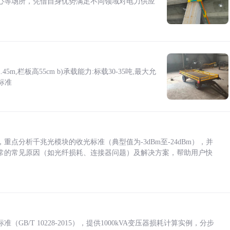
心等场所，凭借自身优势满足不同领域对电力供应
5m,栏板高55cm b)承载能力:标载30-35吨,最大允
标准
点分析千兆光模块的收光标准（典型值为-3dBm至-24dBm），并
常的常见原因（如光纤损耗、连接器问题）及解决方案，帮助用户快
/T 10228-2015），提供1000kVA变压器损耗计算实例，分步