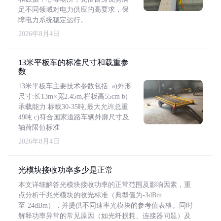
足不同领域对电力供应的高要求，保
障电力系统稳定运行。
2026年8月4日
13米平板车的标准尺寸和载重参
数
13米平板车主要技术参数包括: a)外形
尺寸:长13m×宽2.45m,栏板高55cm b)
承载能力:标载30-35吨,最大允许总重
49吨 c)符合国家道路车辆外廓尺寸及
轴荷限值标准
2026年8月4日
光模块接收功率多少是正常
本文详细解答光模块接收功率的正常范围及影响因素，重
点分析千兆光模块的收光标准（典型值为-3dBm
至-24dBm），并提供不同速率光模块的参考值表格。同时
解释功率异常的常见原因（如光纤损耗、连接器问题）及