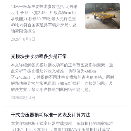
13米平板车主要技术参数包括: a)外形
尺寸:长13m×宽2.45m,栏板高55cm b)
承载能力:标载30-35吨,最大允许总重
49吨 c)符合国家道路车辆外廓尺寸及
轴荷限值标准
2026年8月4日
光模块接收功率多少是正常
本文详细解答光模块接收功率的正常范围及影响因素，重
点分析千兆光模块的收光标准（典型值为-3dBm
至-24dBm），并提供不同速率光模块的参考值表格。同时
解释功率异常的常见原因（如光纤损耗、连接器问题）及
解决方案，帮助用户快速判断网络性能问题。
2026年8月4日
干式变压器损耗标准一览表及计算方法
本文详细解析干式变压器空载损耗、负载损耗的国家标准
（GB/T 10228-2015），提供1000kVA变压器损耗计算实