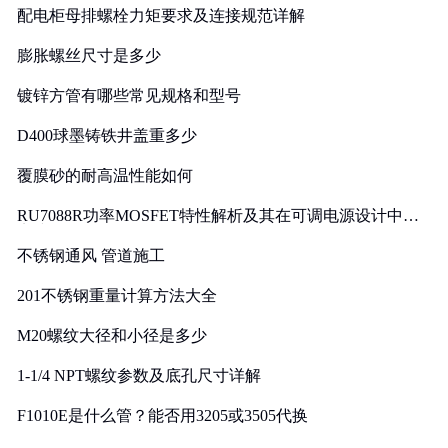
配电柜母排螺栓力矩要求及连接规范详解
膨胀螺丝尺寸是多少
镀锌方管有哪些常见规格和型号
D400球墨铸铁井盖重多少
覆膜砂的耐高温性能如何
RU7088R功率MOSFET特性解析及其在可调电源设计中的
实践
不锈钢通风 管道施工
201不锈钢重量计算方法大全
M20螺纹大径和小径是多少
1-1/4 NPT螺纹参数及底孔尺寸详解
F1010E是什么管？能否用3205或3505代换