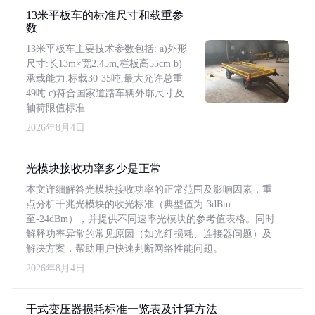
13米平板车的标准尺寸和载重参
数
13米平板车主要技术参数包括: a)外形
尺寸:长13m×宽2.45m,栏板高55cm b)
承载能力:标载30-35吨,最大允许总重
49吨 c)符合国家道路车辆外廓尺寸及
轴荷限值标准
2026年8月4日
光模块接收功率多少是正常
本文详细解答光模块接收功率的正常范围及影响因素，重
点分析千兆光模块的收光标准（典型值为-3dBm
至-24dBm），并提供不同速率光模块的参考值表格。同时
解释功率异常的常见原因（如光纤损耗、连接器问题）及
解决方案，帮助用户快速判断网络性能问题。
2026年8月4日
干式变压器损耗标准一览表及计算方法