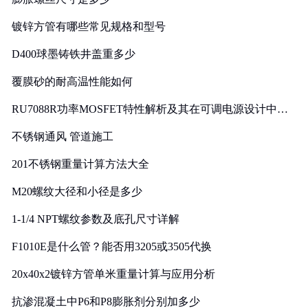
镀锌方管有哪些常见规格和型号
D400球墨铸铁井盖重多少
覆膜砂的耐高温性能如何
RU7088R功率MOSFET特性解析及其在可调电源设计中的
实践
不锈钢通风 管道施工
201不锈钢重量计算方法大全
M20螺纹大径和小径是多少
1-1/4 NPT螺纹参数及底孔尺寸详解
F1010E是什么管？能否用3205或3505代换
20x40x2镀锌方管单米重量计算与应用分析
抗渗混凝土中P6和P8膨胀剂分别加多少