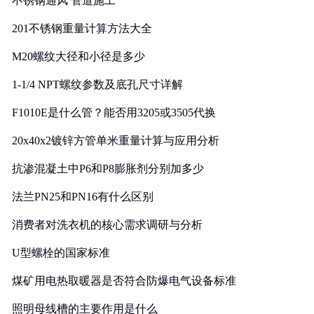
不锈钢通风 管道施工
201不锈钢重量计算方法大全
M20螺纹大径和小径是多少
1-1/4 NPT螺纹参数及底孔尺寸详解
F1010E是什么管？能否用3205或3505代换
20x40x2镀锌方管单米重量计算与应用分析
抗渗混凝土中P6和P8膨胀剂分别加多少
法兰PN25和PN16有什么区别
消费者对洗衣机的核心需求调研与分析
U型螺栓的国家标准
煤矿用电热取暖器是否符合防爆电气设备标准
照明母线槽的主要作用是什么