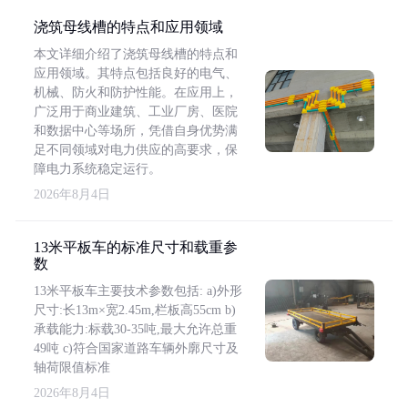
浇筑母线槽的特点和应用领域
本文详细介绍了浇筑母线槽的特点和
应用领域。其特点包括良好的电气、
机械、防火和防护性能。在应用上，
广泛用于商业建筑、工业厂房、医院
和数据中心等场所，凭借自身优势满
足不同领域对电力供应的高要求，保
障电力系统稳定运行。
2026年8月4日
13米平板车的标准尺寸和载重参
数
13米平板车主要技术参数包括: a)外形
尺寸:长13m×宽2.45m,栏板高55cm b)
承载能力:标载30-35吨,最大允许总重
49吨 c)符合国家道路车辆外廓尺寸及
轴荷限值标准
2026年8月4日