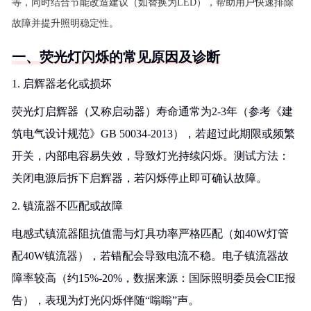
等，同时结合节能改造建议（如替换为LED），帮助用户快速排除
故障并提升照明稳定性。
一、荧光灯闪烁的常见原因及诊断
1. 启辉器老化或损坏
荧光灯启辉器（又称启动器）寿命通常为2-3年（参考《建
筑电气设计规范》GB 50034-2013），若超过此期限或频繁
开关，内部电容易失效，导致灯光持续闪烁。测试方法：
关闭电源后拆下启辉器，若闪烁停止即可确认故障。
2. 镇流器不匹配或故障
电感式镇流器阻抗值需与灯具功率严格匹配（如40W灯管
配40W镇流器），若错配会导致电流不稳。电子镇流器故
障率较高（约15%-20%，数据来源：国际照明委员会CIE报
告），表现为灯光闪烁伴随“嗡嗡”声。