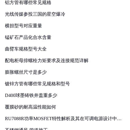
铝方管有哪些常见规格
光线传媒参投三国的星空爆冷
横担型号对应重量
锰矿石产品化合水含量
曲臂车规格型号大全
配电柜母排螺栓力矩要求及连接规范详解
膨胀螺丝尺寸是多少
镀锌方管有哪些常见规格和型号
D400球墨铸铁井盖重多少
覆膜砂的耐高温性能如何
RU7088R功率MOSFET特性解析及其在可调电源设计中的
实践