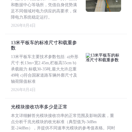
和数据中心等场所，凭借自身优势满
足不同领域对电力供应的高要求，保
障电力系统稳定运行。
2026年8月4日
13米平板车的标准尺寸和载重参
数
13米平板车主要技术参数包括: a)外形
尺寸:长13m×宽2.45m,栏板高55cm b)
承载能力:标载30-35吨,最大允许总重
49吨 c)符合国家道路车辆外廓尺寸及
轴荷限值标准
2026年8月4日
光模块接收功率多少是正常
本文详细解答光模块接收功率的正常范围及影响因素，重
点分析千兆光模块的收光标准（典型值为-3dBm
至-24dBm），并提供不同速率光模块的参考值表格。同时