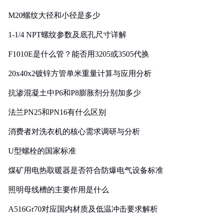
M20螺纹大径和小径是多少
1-1/4 NPT螺纹参数及底孔尺寸详解
F1010E是什么管？能否用3205或3505代换
20x40x2镀锌方管单米重量计算与应用分析
抗渗混凝土中P6和P8膨胀剂分别加多少
法兰PN25和PN16有什么区别
消费者对洗衣机的核心需求调研与分析
U型螺栓的国家标准
煤矿用电热取暖器是否符合防爆电气设备标准
照明母线槽的主要作用是什么
A516Gr70对应国内材质及低温冲击要求解析