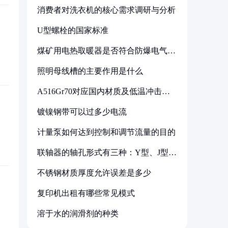
消费者对洗衣机的核心需求调研与分析
U型螺栓的国家标准
煤矿用电热取暖器是否符合防爆电气设
备标准
照明母线槽的主要作用是什么
A516Gr70对应国内材质及低温冲击要
求解析
镀镍钢带可以过多少电流
计量泵如何达到控制和调节流量的目的
联轴器的轴孔形式有三种：Y型、J型、
Z型
不锈钢材质厚度允许误差是多少
复印机出租有哪些常见模式
溶于水的润滑剂的种类