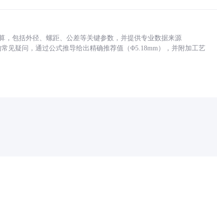
底孔计算，包括外径、螺距、公差等关键参数，并提供专业数据来源
孔尺寸的常见疑问，通过公式推导给出精确推荐值（Φ5.18mm），并附加工艺
药品医疗器械网络信息服务备案(京)网药械信息备字（2021）第00159号
京ICP证030173号
京公网安备11000002000001号