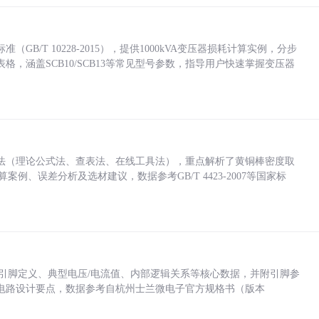
/T 10228-2015），提供1000kVA变压器损耗计算实例，分步
，涵盖SCB10/SCB13等常见型号参数，指导用户快速掌握变压器
法（理论公式法、查表法、在线工具法），重点解析了黄铜棒密度取
计算案例、误差分析及选材建议，数据参考GB/T 4423-2007等国家标
括各引脚定义、典型电压/电流值、内部逻辑关系等核心数据，并附引脚参
电路设计要点，数据参考自杭州士兰微电子官方规格书（版本