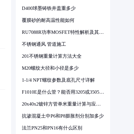
D400球墨铸铁井盖重多少
覆膜砂的耐高温性能如何
RU7088R功率MOSFET特性解析及其在
可调电源设计中的实践
不锈钢通风 管道施工
201不锈钢重量计算方法大全
M20螺纹大径和小径是多少
1-1/4 NPT螺纹参数及底孔尺寸详解
F1010E是什么管？能否用3205或3505代
换
20x40x2镀锌方管单米重量计算与应用
分析
抗渗混凝土中P6和P8膨胀剂分别加多少
法兰PN25和PN16有什么区别