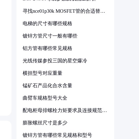
寻找nce01p30k MOSFET管的合适替代
型号
电梯的尺寸有哪些规格
镀锌方管尺寸一般有哪些
铝方管有哪些常见规格
光线传媒参投三国的星空爆冷
横担型号对应重量
锰矿石产品化合水含量
曲臂车规格型号大全
配电柜母排螺栓力矩要求及连接规范详
解
膨胀螺丝尺寸是多少
镀锌方管有哪些常见规格和型号