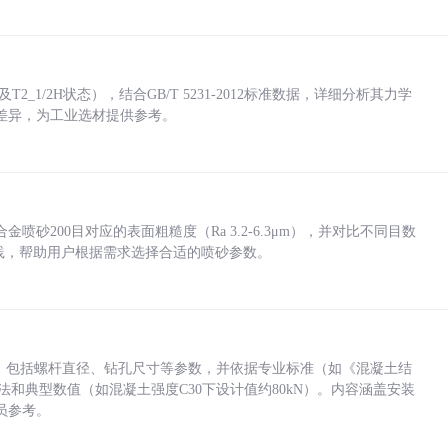
_1/2H状态），结合GB/T 5231-2012标准数据，详细分析其力学
差异，为工业选材提供参考。
砂200目对应的表面粗糙度（Ra 3.2-6.3μm），并对比不同目数
业实践，帮助用户根据需求选择合适的喷砂参数。
力，包括螺杆直径、钻孔尺寸等参数，并依据专业标准（如《混凝土结
方法和典型数值（如混凝土强度C30下设计值约80kN）。内容涵盖安装
员参考。