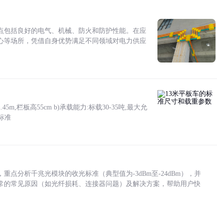
点包括良好的电气、机械、防火和防护性能。在应
心等场所，凭借自身优势满足不同领域对电力供应
5m,栏板高55cm b)承载能力:标载30-35吨,最大允
标准
点分析千兆光模块的收光标准（典型值为-3dBm至-24dBm），并
常的常见原因（如光纤损耗、连接器问题）及解决方案，帮助用户快