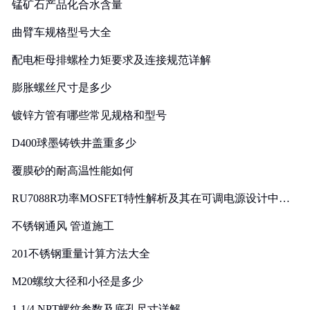
锰矿石产品化合水含量
曲臂车规格型号大全
配电柜母排螺栓力矩要求及连接规范详解
膨胀螺丝尺寸是多少
镀锌方管有哪些常见规格和型号
D400球墨铸铁井盖重多少
覆膜砂的耐高温性能如何
RU7088R功率MOSFET特性解析及其在可调电源设计中的
实践
不锈钢通风 管道施工
201不锈钢重量计算方法大全
M20螺纹大径和小径是多少
1-1/4 NPT螺纹参数及底孔尺寸详解