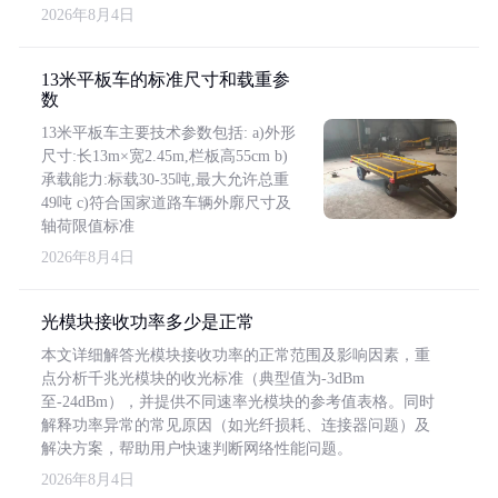
2026年8月4日
13米平板车的标准尺寸和载重参
数
13米平板车主要技术参数包括: a)外形
尺寸:长13m×宽2.45m,栏板高55cm b)
承载能力:标载30-35吨,最大允许总重
49吨 c)符合国家道路车辆外廓尺寸及
轴荷限值标准
2026年8月4日
光模块接收功率多少是正常
本文详细解答光模块接收功率的正常范围及影响因素，重
点分析千兆光模块的收光标准（典型值为-3dBm
至-24dBm），并提供不同速率光模块的参考值表格。同时
解释功率异常的常见原因（如光纤损耗、连接器问题）及
解决方案，帮助用户快速判断网络性能问题。
2026年8月4日