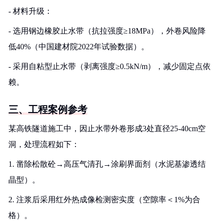
- 材料升级：
- 选用钢边橡胶止水带（抗拉强度≥18MPa），外卷风险降
低40%（中国建材院2022年试验数据）。
- 采用自粘型止水带（剥离强度≥0.5kN/m），减少固定点依
赖。
三、工程案例参考
某高铁隧道施工中，因止水带外卷形成3处直径25-40cm空
洞，处理流程如下：
1. 凿除松散砼→高压气清孔→涂刷界面剂（水泥基渗透结
晶型）。
2. 注浆后采用红外热成像检测密实度（空隙率＜1%为合
格）。