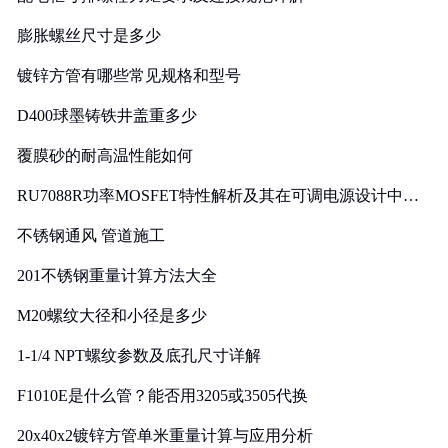
膨胀螺丝尺寸是多少
镀锌方管有哪些常见规格和型号
D400球墨铸铁井盖重多少
覆膜砂的耐高温性能如何
RU7088R功率MOSFET特性解析及其在可调电源设计中的
实践
不锈钢通风 管道施工
201不锈钢重量计算方法大全
M20螺纹大径和小径是多少
1-1/4 NPT螺纹参数及底孔尺寸详解
F1010E是什么管？能否用3205或3505代换
20x40x2镀锌方管单米重量计算与应用分析