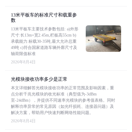
13米平板车的标准尺寸和载重参
数
13米平板车主要技术参数包括: a)外形
尺寸:长13m×宽2.45m,栏板高55cm b)
承载能力:标载30-35吨,最大允许总重
49吨 c)符合国家道路车辆外廓尺寸及
轴荷限值标准
2026年8月4日
光模块接收功率多少是正常
本文详细解答光模块接收功率的正常范围及影响因素，重
点分析千兆光模块的收光标准（典型值为-3dBm
至-24dBm），并提供不同速率光模块的参考值表格。同时
解释功率异常的常见原因（如光纤损耗、连接器问题）及
解决方案，帮助用户快速判断网络性能问题。
2026年8月4日