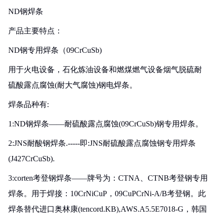
ND钢焊条
产品主要特点：
ND钢专用焊条（09CrCuSb)
用于火电设备，石化炼油设备和燃煤燃气设备烟气脱硫耐
硫酸露点腐蚀(耐大气腐蚀)钢电焊条。
焊条品种有:
1:ND钢焊条——耐硫酸露点腐蚀(09CrCuSb)钢专用焊条。
2:JNS耐酸钢焊条.-----即:JNS耐硫酸露点腐蚀钢专用焊条
(J427CrCuSb).
3:corten考登钢焊条——牌号为：CTNA、CTNB考登钢专用
焊条。用于焊接：10CrNiCuP，09CuPCrNi-A/B考登钢。此
焊条替代进口奥林康(tencord.KB),AWS.A5.5E7018-G，韩国