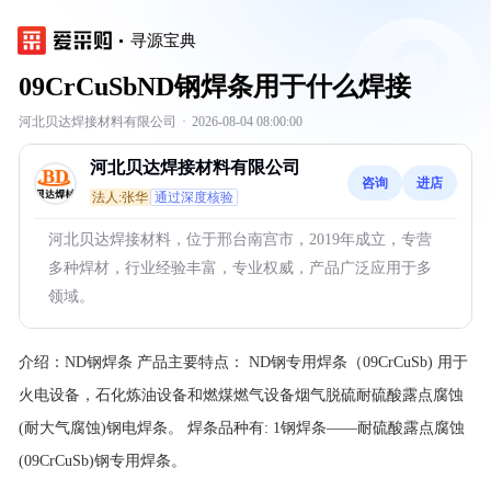
寻源宝典
09CrCuSbND钢焊条用于什么焊接
河北贝达焊接材料有限公司
·
2026-08-04 08:00:00
河北贝达焊接材料有限公司
咨询
进店
法人:张华
通过深度核验
河北贝达焊接材料，位于邢台南宫市，2019年成立，专营
多种焊材，行业经验丰富，专业权威，产品广泛应用于多
领域。
介绍：
ND钢焊条
产品主要特点：
ND钢专用焊条（09CrCuSb)
用于
火电设备，石化炼油设备和燃煤燃气设备烟气脱硫耐硫酸露点腐蚀
(耐大气腐蚀)钢电焊条。
焊条品种有:
1
钢焊条——耐硫酸露点腐蚀
(09CrCuSb)钢专用焊条。