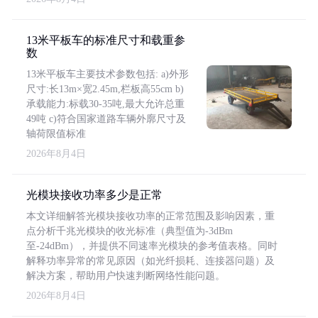
13米平板车的标准尺寸和载重参
数
13米平板车主要技术参数包括: a)外形
尺寸:长13m×宽2.45m,栏板高55cm b)
承载能力:标载30-35吨,最大允许总重
49吨 c)符合国家道路车辆外廓尺寸及
轴荷限值标准
2026年8月4日
光模块接收功率多少是正常
本文详细解答光模块接收功率的正常范围及影响因素，重
点分析千兆光模块的收光标准（典型值为-3dBm
至-24dBm），并提供不同速率光模块的参考值表格。同时
解释功率异常的常见原因（如光纤损耗、连接器问题）及
解决方案，帮助用户快速判断网络性能问题。
2026年8月4日