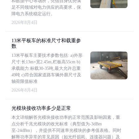
和数据中心等场所，凭借自身优势满
足不同领域对电力供应的高要求，保
障电力系统稳定运行。
2026年8月4日
13米平板车的标准尺寸和载重参
数
13米平板车主要技术参数包括: a)外形
尺寸:长13m×宽2.45m,栏板高55cm b)
承载能力:标载30-35吨,最大允许总重
49吨 c)符合国家道路车辆外廓尺寸及
轴荷限值标准
2026年8月4日
光模块接收功率多少是正常
本文详细解答光模块接收功率的正常范围及影响因素，重
点分析千兆光模块的收光标准（典型值为-3dBm
至-24dBm），并提供不同速率光模块的参考值表格。同时
解释功率异常的常见原因（如光纤损耗、连接器问题）及