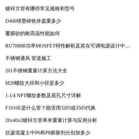
镀锌方管有哪些常见规格和型号
D400球墨铸铁井盖重多少
覆膜砂的耐高温性能如何
RU7088R功率MOSFET特性解析及其在可调电源设计中的
实践
不锈钢通风 管道施工
201不锈钢重量计算方法大全
M20螺纹大径和小径是多少
1-1/4 NPT螺纹参数及底孔尺寸详解
F1010E是什么管？能否用3205或3505代换
20x40x2镀锌方管单米重量计算与应用分析
抗渗混凝土中P6和P8膨胀剂分别加多少