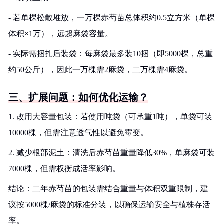
- 若单棵松散堆放，一万棵赤芍苗总体积约0.5立方米（单棵
体积×1万），远超麻袋容量。
- 实际需捆扎后装袋：每麻袋最多装10捆（即5000棵，总重
约50公斤），因此一万棵需2麻袋，二万棵需4麻袋。
三、扩展问题：如何优化运输？
1. 改用大容量包装：若使用吨袋（可承重1吨），单袋可装
10000棵，但需注意透气性以避免霉变。
2. 减少根部泥土：清洗后赤芍苗重量降低30%，单麻袋可装
7000棵，但需权衡成活率影响。
结论：二年赤芍苗的包装需结合重量与体积双重限制，建
议按5000棵/麻袋的标准分装，以确保运输安全与植株存活
率。