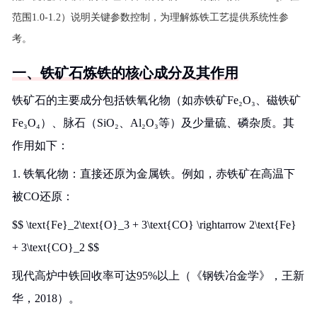
范围1.0-1.2）说明关键参数控制，为理解炼铁工艺提供系统性参
考。
一、铁矿石炼铁的核心成分及其作用
铁矿石的主要成分包括铁氧化物（如赤铁矿Fe₂O₃、磁铁矿
Fe₃O₄）、脉石（SiO₂、Al₂O₃等）及少量硫、磷杂质。其
作用如下：
1. 铁氧化物：直接还原为金属铁。例如，赤铁矿在高温下
被CO还原：
$$ \text{Fe}_2\text{O}_3 + 3\text{CO} \rightarrow 2\text{Fe}
+ 3\text{CO}_2 $$
现代高炉中铁回收率可达95%以上（《钢铁冶金学》，王新
华，2018）。