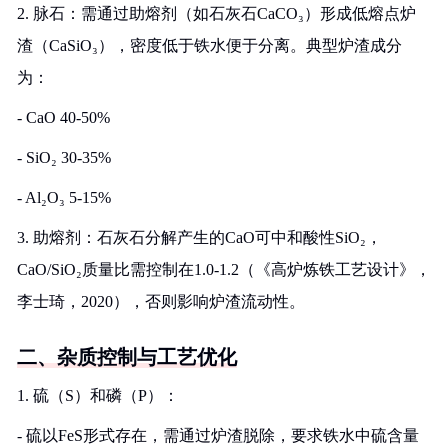
2. 脉石：需通过助熔剂（如石灰石CaCO₃）形成低熔点炉
渣（CaSiO₃），密度低于铁水便于分离。典型炉渣成分
为：
- CaO 40-50%
- SiO₂ 30-35%
- Al₂O₃ 5-15%
3. 助熔剂：石灰石分解产生的CaO可中和酸性SiO₂，
CaO/SiO₂质量比需控制在1.0-1.2（《高炉炼铁工艺设计》，
李士琦，2020），否则影响炉渣流动性。
二、杂质控制与工艺优化
1. 硫（S）和磷（P）：
- 硫以FeS形式存在，需通过炉渣脱除，要求铁水中硫含量