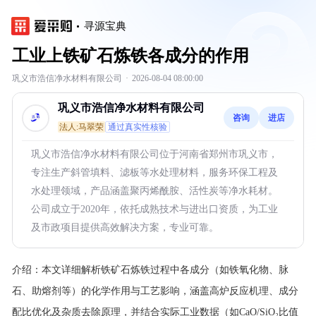
寻源宝典
工业上铁矿石炼铁各成分的作用
巩义市浩信净水材料有限公司
·
2026-08-04 08:00:00
巩义市浩信净水材料有限公司
咨询
进店
法人:马翠荣
通过真实性核验
巩义市浩信净水材料有限公司位于河南省郑州市巩义市，
专注生产斜管填料、滤板等水处理材料，服务环保工程及
水处理领域，产品涵盖聚丙烯酰胺、活性炭等净水耗材。
公司成立于2020年，依托成熟技术与进出口资质，为工业
及市政项目提供高效解决方案，专业可靠。
介绍：
本文详细解析铁矿石炼铁过程中各成分（如铁氧化物、脉
石、助熔剂等）的化学作用与工艺影响，涵盖高炉反应机理、成分
配比优化及杂质去除原理，并结合实际工业数据（如CaO/SiO₂比值