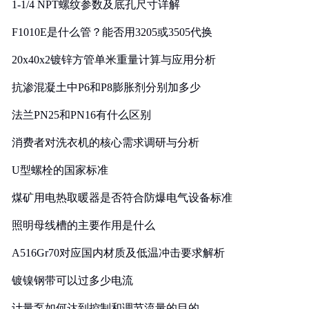
1-1/4 NPT螺纹参数及底孔尺寸详解
F1010E是什么管？能否用3205或3505代换
20x40x2镀锌方管单米重量计算与应用分析
抗渗混凝土中P6和P8膨胀剂分别加多少
法兰PN25和PN16有什么区别
消费者对洗衣机的核心需求调研与分析
U型螺栓的国家标准
煤矿用电热取暖器是否符合防爆电气设备标准
照明母线槽的主要作用是什么
A516Gr70对应国内材质及低温冲击要求解析
镀镍钢带可以过多少电流
计量泵如何达到控制和调节流量的目的