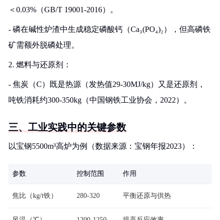
＜0.03%（GB/T 19001-2016）。
- 磷在碱性炉渣中生成稳定磷酸钙（Ca₃(PO₄)₂），但高磷铁
矿需额外脱磷处理。
2. 燃料与还原剂：
- 焦炭（C）既是热源（发热值29-30MJ/kg）又是还原剂，
吨铁消耗约300-350kg（中国钢铁工业协会，2022）。
三、工业实践中的关键参数
以宝钢5500m³高炉为例（数据来源：宝钢年报2023）：
参数
控制范围
作用
焦比（kg/t铁）
280-320
平衡还原与供热
风温（℃）
1200-1250
提高反应效率