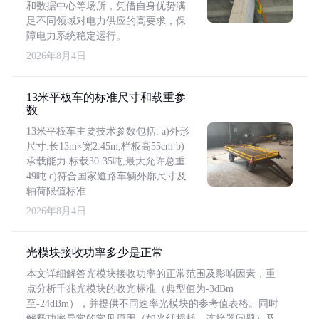
和数据中心等场所，凭借自身优势满
足不同领域对电力供应的高要求，保
障电力系统稳定运行。
2026年8月4日
13米平板车的标准尺寸和载重参
数
13米平板车主要技术参数包括: a)外形
尺寸:长13m×宽2.45m,栏板高55cm b)
承载能力:标载30-35吨,最大允许总重
49吨 c)符合国家道路车辆外廓尺寸及
轴荷限值标准
2026年8月4日
光模块接收功率多少是正常
本文详细解答光模块接收功率的正常范围及影响因素，重
点分析千兆光模块的收光标准（典型值为-3dBm
至-24dBm），并提供不同速率光模块的参考值表格。同时
解释功率异常的常见原因（如光纤损耗、连接器问题）及