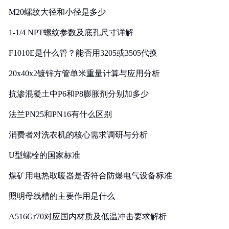
M20螺纹大径和小径是多少
1-1/4 NPT螺纹参数及底孔尺寸详解
F1010E是什么管？能否用3205或3505代换
20x40x2镀锌方管单米重量计算与应用分析
抗渗混凝土中P6和P8膨胀剂分别加多少
法兰PN25和PN16有什么区别
消费者对洗衣机的核心需求调研与分析
U型螺栓的国家标准
煤矿用电热取暖器是否符合防爆电气设备标准
照明母线槽的主要作用是什么
A516Gr70对应国内材质及低温冲击要求解析