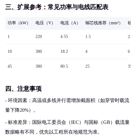
三、扩展参考：常见功率与电线匹配表
功率（kW）
电压（V）
电流（A）
铜芯线推荐（mm²）
铝芯
1
220
4.55
1.5
2.5
10
380
18.2
4
6
45
380
80.5
25
35
四、注意事项
- 环境因素：高温或多线并行需增加截面积（如穿管时载流
量下降20%）。
- 标准差异：国际电工委员会（IEC）与国标（GB）载流量
数据略有不同，优先以工程所在地规范为准。