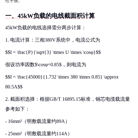
性平衡。
一、45kW负载的电线截面积计算
45kW负载的电线选择需分两步计算：
1. 电流计算：三相380V系统中，电流公式为
$$I = \frac{P}{\sqrt{3} \times U \times \cosφ}$$
假设功率因数$\cosφ=0.85$，则电流为
$$I = \frac{45000}{1.732 \times 380 \times 0.85} \approx
80.5A$$
2. 截面积选择：根据GB/T 16895.15标准，铜芯电缆载流量
参考如下：
- 16mm²（明敷载流量约89A）
- 25mm²（明敷载流量约114A）