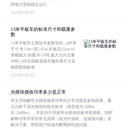
障电力系统稳定运行。
2026年8月4日
13米平板车的标准尺寸和载重参
数
13米平板车主要技术参数包括: a)外形
尺寸:长13m×宽2.45m,栏板高55cm b)
承载能力:标载30-35吨,最大允许总重
49吨 c)符合国家道路车辆外廓尺寸及
轴荷限值标准
2026年8月4日
光模块接收功率多少是正常
本文详细解答光模块接收功率的正常范围及影响因素，重
点分析千兆光模块的收光标准（典型值为-3dBm
至-24dBm），并提供不同速率光模块的参考值表格。同时
解释功率异常的常见原因（如光纤损耗、连接器问题）及
解决方案，帮助用户快速判断网络性能问题。