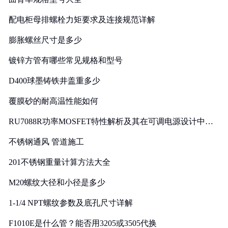
配电柜母排螺栓力矩要求及连接规范详解
膨胀螺丝尺寸是多少
镀锌方管有哪些常见规格和型号
D400球墨铸铁井盖重多少
覆膜砂的耐高温性能如何
RU7088R功率MOSFET特性解析及其在可调电源设计中的
实践
不锈钢通风 管道施工
201不锈钢重量计算方法大全
M20螺纹大径和小径是多少
1-1/4 NPT螺纹参数及底孔尺寸详解
F1010E是什么管？能否用3205或3505代换