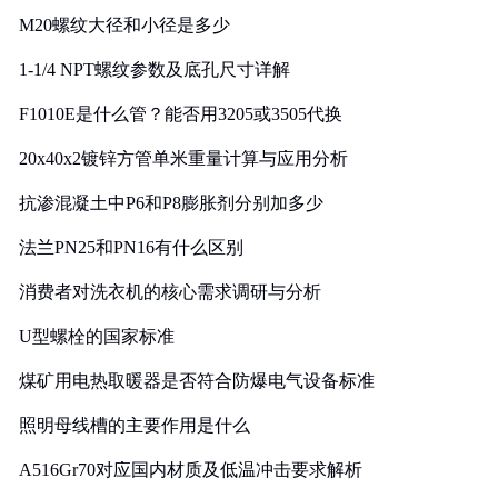
M20螺纹大径和小径是多少
1-1/4 NPT螺纹参数及底孔尺寸详解
F1010E是什么管？能否用3205或3505代换
20x40x2镀锌方管单米重量计算与应用分析
抗渗混凝土中P6和P8膨胀剂分别加多少
法兰PN25和PN16有什么区别
消费者对洗衣机的核心需求调研与分析
U型螺栓的国家标准
煤矿用电热取暖器是否符合防爆电气设备标准
照明母线槽的主要作用是什么
A516Gr70对应国内材质及低温冲击要求解析