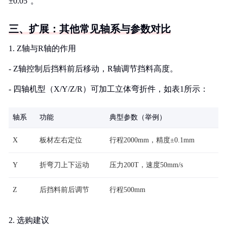
±0.05°。
三、扩展：其他常见轴系与参数对比
1. Z轴与R轴的作用
- Z轴控制后挡料前后移动，R轴调节挡料高度。
- 四轴机型（X/Y/Z/R）可加工立体弯折件，如表1所示：
轴系
功能
典型参数（举例）
X
板材左右定位
行程2000mm，精度±0.1mm
Y
折弯刀上下运动
压力200T，速度50mm/s
Z
后挡料前后调节
行程500mm
2. 选购建议