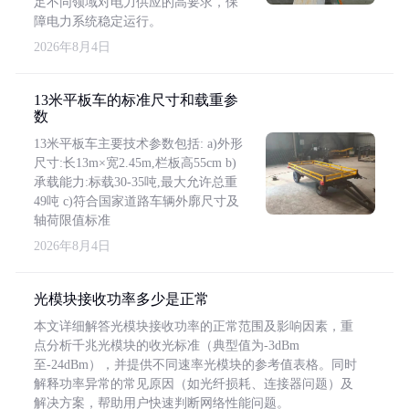
足不同领域对电力供应的高要求，保
障电力系统稳定运行。
2026年8月4日
13米平板车的标准尺寸和载重参
数
13米平板车主要技术参数包括: a)外形
尺寸:长13m×宽2.45m,栏板高55cm b)
承载能力:标载30-35吨,最大允许总重
49吨 c)符合国家道路车辆外廓尺寸及
轴荷限值标准
2026年8月4日
光模块接收功率多少是正常
本文详细解答光模块接收功率的正常范围及影响因素，重
点分析千兆光模块的收光标准（典型值为-3dBm
至-24dBm），并提供不同速率光模块的参考值表格。同时
解释功率异常的常见原因（如光纤损耗、连接器问题）及
解决方案，帮助用户快速判断网络性能问题。