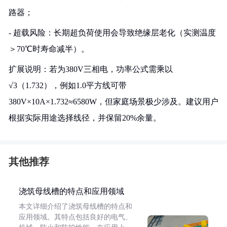
路器；
- 超载风险：长期超负荷使用会导致绝缘层老化（实测温度
＞70℃时寿命减半）。
扩展说明：若为380V三相电，功率公式需乘以
√3（1.732），例如1.0平方线可带
380V×10A×1.732≈6580W，但家庭场景极少涉及。建议用户
根据实际用途选择线径，并保留20%余量。
其他推荐
浇筑母线槽的特点和应用领域
本文详细介绍了浇筑母线槽的特点和
应用领域。其特点包括良好的电气、