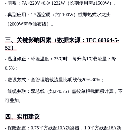
- 暗敷：7A×220V×0.8≈1232W（长期使用需≤1500W）。
- 典型应用：1.5匹空调（约1100W）或即热式水龙头
（2000W需单独布线）。
三、关键影响因素（数据来源：IEC 60364-5-
52）
- 温度修正：环境温度＞25℃时，每升高1℃载流量下降
0.5%；
- 敷设方式：套管埋墙载流量比明线低20%-30%；
- 线缆并联：双芯线（如2×0.75）需按单根截面积计算，不
可叠加。
四、实用建议
- 保险配置：0.75平方线配10A断路器，1.0平方线配16A断