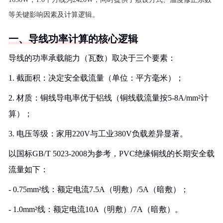
等关键影响因素及计算逻辑。
一、导线功率计算的核心逻辑
导线的功率承载能力（瓦数）取决于三个要素：
1. 截面积：决定安全载流量（单位：平方毫米）；
2. 材质：铜线导电率优于铝线（铜线载流量按5-8A/mm²计
算）；
3. 电压等级：家用220V与工业380V负载差异显著。
以国标GB/T 5023-2008为参考，PVC绝缘铜线的长期安全载
流量如下：
- 0.75mm²线：额定电流7.5A（明敷）/5A（暗敷）；
- 1.0mm²线：额定电流10A（明敷）/7A（暗敷）。