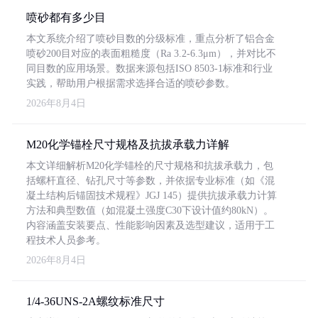
喷砂都有多少目
本文系统介绍了喷砂目数的分级标准，重点分析了铝合金
喷砂200目对应的表面粗糙度（Ra 3.2-6.3μm），并对比不
同目数的应用场景。数据来源包括ISO 8503-1标准和行业
实践，帮助用户根据需求选择合适的喷砂参数。
2026年8月4日
M20化学锚栓尺寸规格及抗拔承载力详解
本文详细解析M20化学锚栓的尺寸规格和抗拔承载力，包
括螺杆直径、钻孔尺寸等参数，并依据专业标准（如《混
凝土结构后锚固技术规程》JGJ 145）提供抗拔承载力计算
方法和典型数值（如混凝土强度C30下设计值约80kN）。
内容涵盖安装要点、性能影响因素及选型建议，适用于工
程技术人员参考。
2026年8月4日
1/4-36UNS-2A螺纹标准尺寸