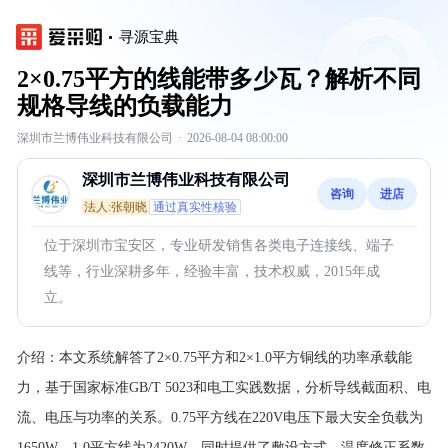
寻源宝典
2×0.75平方的线能带多少瓦？解析不同
规格导线的负载能力
深圳市兰博伟业科技有限公司
·
2026-08-04 08:00:00
深圳市兰博伟业科技有限公司
咨询
进店
法人:张朝晓
通过真实性核验
位于深圳市宝安区，专业研发销售各类电子连接线、端子
线等，行业深耕多年，经验丰富，技术权威，2015年成
立。
介绍：
本文系统解答了2×0.75平方和2×1.0平方铜线的功率承载能
力，基于国家标准GB/T 5023和电工实践数据，分析导线截面积、电
流、电压与功率的关系。0.75平方线在220V电压下最大安全负载为
1650W，1.0平方线为2420W，同时提供了敷设方式、温度修正系数