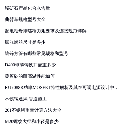
锰矿石产品化合水含量
曲臂车规格型号大全
配电柜母排螺栓力矩要求及连接规范详解
膨胀螺丝尺寸是多少
镀锌方管有哪些常见规格和型号
D400球墨铸铁井盖重多少
覆膜砂的耐高温性能如何
RU7088R功率MOSFET特性解析及其在可调电源设计中的
实践
不锈钢通风 管道施工
201不锈钢重量计算方法大全
M20螺纹大径和小径是多少