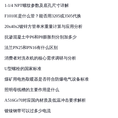
1-1/4 NPT螺纹参数及底孔尺寸详解
F1010E是什么管？能否用3205或3505代换
20x40x2镀锌方管单米重量计算与应用分析
抗渗混凝土中P6和P8膨胀剂分别加多少
法兰PN25和PN16有什么区别
消费者对洗衣机的核心需求调研与分析
U型螺栓的国家标准
煤矿用电热取暖器是否符合防爆电气设备标准
照明母线槽的主要作用是什么
A516Gr70对应国内材质及低温冲击要求解析
镀镍钢带可以过多少电流