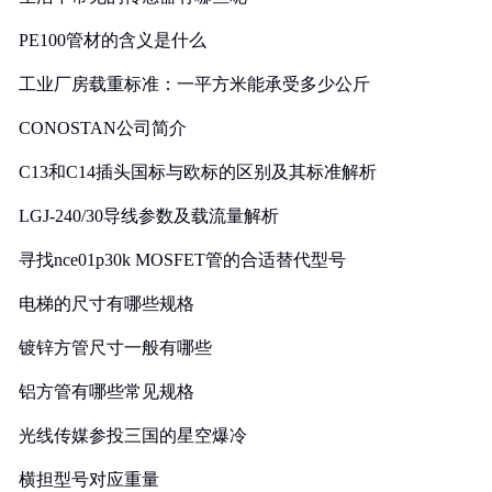
PE100管材的含义是什么
工业厂房载重标准：一平方米能承受多少公斤
CONOSTAN公司简介
C13和C14插头国标与欧标的区别及其标准解析
LGJ-240/30导线参数及载流量解析
寻找nce01p30k MOSFET管的合适替代型号
电梯的尺寸有哪些规格
镀锌方管尺寸一般有哪些
铝方管有哪些常见规格
光线传媒参投三国的星空爆冷
横担型号对应重量