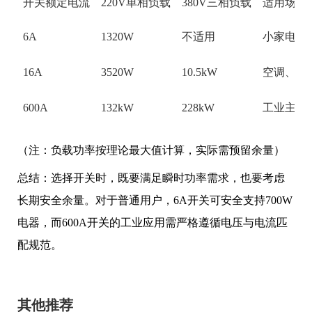
开关额定电流
220V单相负载
380V三相负载
适用场景
6A
1320W
不适用
小家电、
16A
3520W
10.5kW
空调、即
600A
132kW
228kW
工业主配
（注：负载功率按理论最大值计算，实际需预留余量）
总结：选择开关时，既要满足瞬时功率需求，也要考虑
长期安全余量。对于普通用户，6A开关可安全支持700W
电器，而600A开关的工业应用需严格遵循电压与电流匹
配规范。
其他推荐