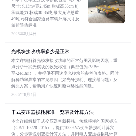
尺寸:长13m×宽2.45m,栏板高55cm b)
承载能力:标载30-35吨,最大允许总重
49吨 c)符合国家道路车辆外廓尺寸及
轴荷限值标准
2026年8月4日
光模块接收功率多少是正常
本文详细解答光模块接收功率的正常范围及影响因素，重
点分析千兆光模块的收光标准（典型值为-3dBm
至-24dBm），并提供不同速率光模块的参考值表格。同时
解释功率异常的常见原因（如光纤损耗、连接器问题）及
解决方案，帮助用户快速判断网络性能问题。
2026年8月4日
干式变压器损耗标准一览表及计算方法
本文详细解析干式变压器空载损耗、负载损耗的国家标准
（GB/T 10228-2015），提供1000kVA变压器损耗计算实
例，分步骤说明变损计算方法，并附电力变压器损耗计算