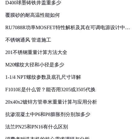
D400球墨铸铁井盖重多少
覆膜砂的耐高温性能如何
RU7088R功率MOSFET特性解析及其在可调电源设计中的
实践
不锈钢通风 管道施工
201不锈钢重量计算方法大全
M20螺纹大径和小径是多少
1-1/4 NPT螺纹参数及底孔尺寸详解
F1010E是什么管？能否用3205或3505代换
20x40x2镀锌方管单米重量计算与应用分析
抗渗混凝土中P6和P8膨胀剂分别加多少
法兰PN25和PN16有什么区别