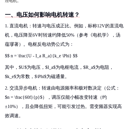
毁电机。
一、电压如何影响电机转速？
1. 直流电机：转速与电压成正比。例如，标称12V的直流电
机，电压降至6V时转速约降低50%（参考《电机学》，汤
蕴璆著）。电枢反电动势公式为：
$$ n = \frac{U - I_a R_a}{k_e \Phi} $$
其中，$U$为电压，$I_a$为电枢电流，$R_a$为电阻，
$k_e$为常数，$\Phi$为磁通量。
2. 交流异步电机：转速由电源频率和极对数决定（公式：
$n = \frac{60f}{p}$），调压仅能小幅改变转速（约
±10%），且会降低扭矩，可能引发过热。需变频器实现高
效调速。