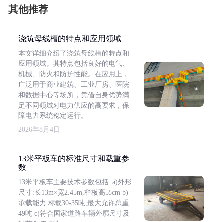
其他推荐
浇筑母线槽的特点和应用领域
本文详细介绍了浇筑母线槽的特点和
应用领域。其特点包括良好的电气、
机械、防火和防护性能。在应用上，
广泛用于商业建筑、工业厂房、医院
和数据中心等场所，凭借自身优势满
足不同领域对电力供应的高要求，保
障电力系统稳定运行。
2026年8月4日
13米平板车的标准尺寸和载重参
数
13米平板车主要技术参数包括: a)外形
尺寸:长13m×宽2.45m,栏板高55cm b)
承载能力:标载30-35吨,最大允许总重
49吨 c)符合国家道路车辆外廓尺寸及