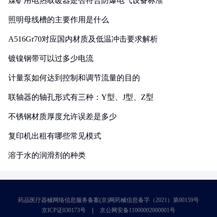
煤矿用电热取暖器是否符合防爆电气设备标准
照明母线槽的主要作用是什么
A516Gr70对应国内材质及低温冲击要求解析
镀镍钢带可以过多少电流
计量泵如何达到控制和调节流量的目的
联轴器的轴孔形式有三种：Y型、J型、Z型
不锈钢材质厚度允许误差是多少
复印机出租有哪些常见模式
溶于水的润滑剂的种类
药品医疗器械网络信息服务备案(京)网药械信息备字（2021）第00159号
京ICP证030173号
京公网安备11000002000001号