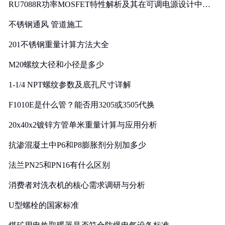
RU7088R功率MOSFET特性解析及其在可调电源设计中的
实践
不锈钢通风 管道施工
201不锈钢重量计算方法大全
M20螺纹大径和小径是多少
1-1/4 NPT螺纹参数及底孔尺寸详解
F1010E是什么管？能否用3205或3505代换
20x40x2镀锌方管单米重量计算与应用分析
抗渗混凝土中P6和P8膨胀剂分别加多少
法兰PN25和PN16有什么区别
消费者对洗衣机的核心需求调研与分析
U型螺栓的国家标准