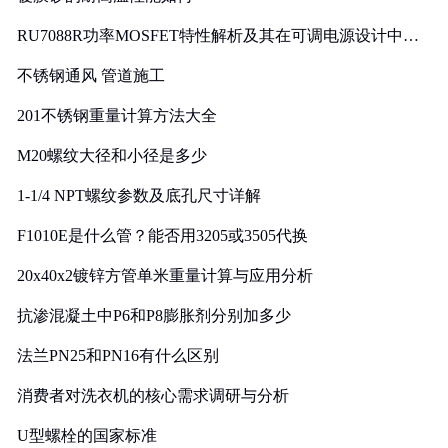
RU7088R功率MOSFET特性解析及其在可调电源设计中的
实践
不锈钢通风 管道施工
201不锈钢重量计算方法大全
M20螺纹大径和小径是多少
1-1/4 NPT螺纹参数及底孔尺寸详解
F1010E是什么管？能否用3205或3505代换
20x40x2镀锌方管单米重量计算与应用分析
抗渗混凝土中P6和P8膨胀剂分别加多少
法兰PN25和PN16有什么区别
消费者对洗衣机的核心需求调研与分析
U型螺栓的国家标准