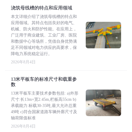
浇筑母线槽的特点和应用领域
本文详细介绍了浇筑母线槽的特点和
应用领域。其特点包括良好的电气、
机械、防火和防护性能。在应用上，
广泛用于商业建筑、工业厂房、医院
和数据中心等场所，凭借自身优势满
足不同领域对电力供应的高要求，保
障电力系统稳定运行。
2026年8月4日
13米平板车的标准尺寸和载重参
数
13米平板车主要技术参数包括: a)外形
尺寸:长13m×宽2.45m,栏板高55cm b)
承载能力:标载30-35吨,最大允许总重
49吨 c)符合国家道路车辆外廓尺寸及
轴荷限值标准
2026年8月4日