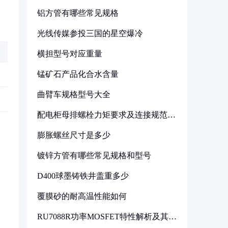
铝方管有哪些常见规格
光线传媒参投三国的星空爆冷
横担型号对应重量
锰矿石产品化合水含量
曲臂车规格型号大全
配电柜母排螺栓力矩要求及连接规范详
解
膨胀螺丝尺寸是多少
镀锌方管有哪些常见规格和型号
D400球墨铸铁井盖重多少
覆膜砂的耐高温性能如何
RU7088R功率MOSFET特性解析及其在
可调电源设计中的实践