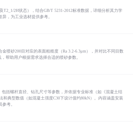
_1/2H状态），结合GB/T 5231-2012标准数据，详细分析其力学
差异，为工业选材提供参考。
砂200目对应的表面粗糙度（Ra 3.2-6.3μm），并对比不同目数
业实践，帮助用户根据需求选择合适的喷砂参数。
力，包括螺杆直径、钻孔尺寸等参数，并依据专业标准（如《混凝土结
方法和典型数值（如混凝土强度C30下设计值约80kN）。内容涵盖安装
员参考。