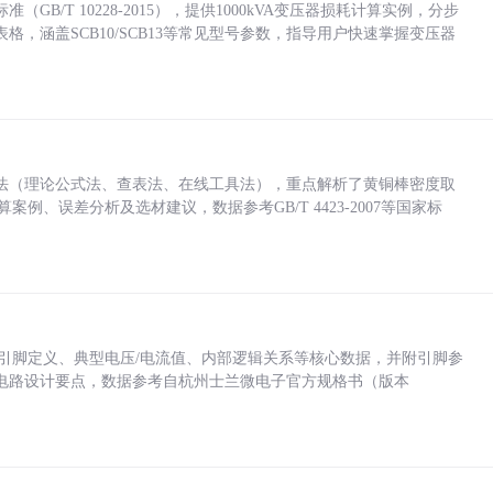
/T 10228-2015），提供1000kVA变压器损耗计算实例，分步
，涵盖SCB10/SCB13等常见型号参数，指导用户快速掌握变压器
法（理论公式法、查表法、在线工具法），重点解析了黄铜棒密度取
计算案例、误差分析及选材建议，数据参考GB/T 4423-2007等国家标
括各引脚定义、典型电压/电流值、内部逻辑关系等核心数据，并附引脚参
电路设计要点，数据参考自杭州士兰微电子官方规格书（版本