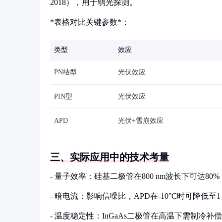
2018），用于弱光探测。
*表格对比关键参数*：
类型
效应
PN结型
光伏效应
PIN型
光伏效应
APD
光伏+雪崩效应
三、实际应用中的技术考量
- 量子效率：硅基二极管在800 nm波长下可达8
- 暗电流：影响信噪比，APD在-10°C时可降低至1 
- 温度稳定性：InGaAs二极管在高温下需制冷补偿