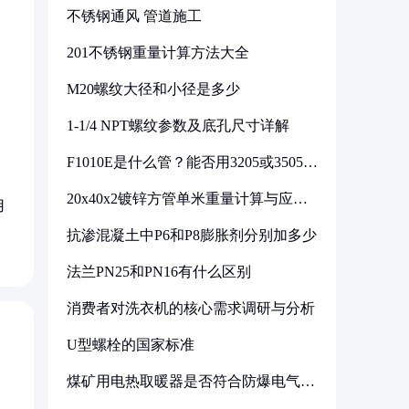
不锈钢通风 管道施工
201不锈钢重量计算方法大全
M20螺纹大径和小径是多少
1-1/4 NPT螺纹参数及底孔尺寸详解
F1010E是什么管？能否用3205或3505代
换
20x40x2镀锌方管单米重量计算与应用
用
分析
抗渗混凝土中P6和P8膨胀剂分别加多少
法兰PN25和PN16有什么区别
消费者对洗衣机的核心需求调研与分析
U型螺栓的国家标准
煤矿用电热取暖器是否符合防爆电气设
备标准