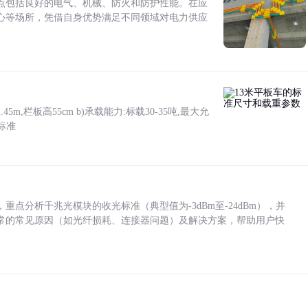
点包括良好的电气、机械、防火和防护性能。在应
心等场所，凭借自身优势满足不同领域对电力供应
5m,栏板高55cm b)承载能力:标载30-35吨,最大允
标准
点分析千兆光模块的收光标准（典型值为-3dBm至-24dBm），并
常的常见原因（如光纤损耗、连接器问题）及解决方案，帮助用户快