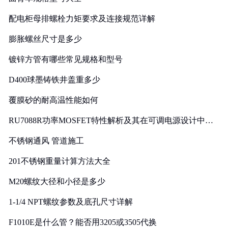
配电柜母排螺栓力矩要求及连接规范详解
膨胀螺丝尺寸是多少
镀锌方管有哪些常见规格和型号
D400球墨铸铁井盖重多少
覆膜砂的耐高温性能如何
RU7088R功率MOSFET特性解析及其在可调电源设计中的
实践
不锈钢通风 管道施工
201不锈钢重量计算方法大全
M20螺纹大径和小径是多少
1-1/4 NPT螺纹参数及底孔尺寸详解
F1010E是什么管？能否用3205或3505代换