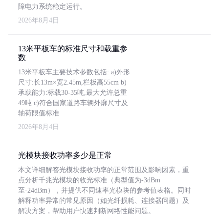
障电力系统稳定运行。
2026年8月4日
13米平板车的标准尺寸和载重参
数
13米平板车主要技术参数包括: a)外形
尺寸:长13m×宽2.45m,栏板高55cm b)
承载能力:标载30-35吨,最大允许总重
49吨 c)符合国家道路车辆外廓尺寸及
轴荷限值标准
2026年8月4日
光模块接收功率多少是正常
本文详细解答光模块接收功率的正常范围及影响因素，重
点分析千兆光模块的收光标准（典型值为-3dBm
至-24dBm），并提供不同速率光模块的参考值表格。同时
解释功率异常的常见原因（如光纤损耗、连接器问题）及
解决方案，帮助用户快速判断网络性能问题。