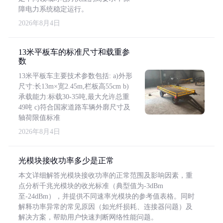
障电力系统稳定运行。
2026年8月4日
13米平板车的标准尺寸和载重参
数
13米平板车主要技术参数包括: a)外形
尺寸:长13m×宽2.45m,栏板高55cm b)
承载能力:标载30-35吨,最大允许总重
49吨 c)符合国家道路车辆外廓尺寸及
轴荷限值标准
2026年8月4日
光模块接收功率多少是正常
本文详细解答光模块接收功率的正常范围及影响因素，重
点分析千兆光模块的收光标准（典型值为-3dBm
至-24dBm），并提供不同速率光模块的参考值表格。同时
解释功率异常的常见原因（如光纤损耗、连接器问题）及
解决方案，帮助用户快速判断网络性能问题。