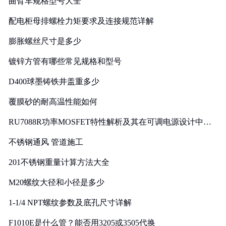
曲臂车规格型号大全
配电柜母排螺栓力矩要求及连接规范详解
膨胀螺丝尺寸是多少
镀锌方管有哪些常见规格和型号
D400球墨铸铁井盖重多少
覆膜砂的耐高温性能如何
RU7088R功率MOSFET特性解析及其在可调电源设计中的
实践
不锈钢通风 管道施工
201不锈钢重量计算方法大全
M20螺纹大径和小径是多少
1-1/4 NPT螺纹参数及底孔尺寸详解
F1010E是什么管？能否用3205或3505代换