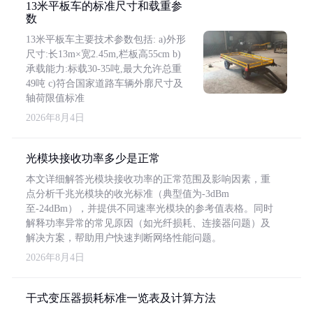
13米平板车的标准尺寸和载重参
数
13米平板车主要技术参数包括: a)外形
尺寸:长13m×宽2.45m,栏板高55cm b)
承载能力:标载30-35吨,最大允许总重
49吨 c)符合国家道路车辆外廓尺寸及
轴荷限值标准
2026年8月4日
光模块接收功率多少是正常
本文详细解答光模块接收功率的正常范围及影响因素，重
点分析千兆光模块的收光标准（典型值为-3dBm
至-24dBm），并提供不同速率光模块的参考值表格。同时
解释功率异常的常见原因（如光纤损耗、连接器问题）及
解决方案，帮助用户快速判断网络性能问题。
2026年8月4日
干式变压器损耗标准一览表及计算方法