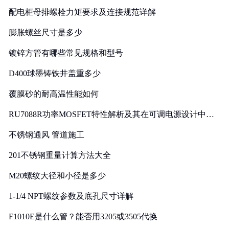
配电柜母排螺栓力矩要求及连接规范详解
膨胀螺丝尺寸是多少
镀锌方管有哪些常见规格和型号
D400球墨铸铁井盖重多少
覆膜砂的耐高温性能如何
RU7088R功率MOSFET特性解析及其在可调电源设计中的
实践
不锈钢通风 管道施工
201不锈钢重量计算方法大全
M20螺纹大径和小径是多少
1-1/4 NPT螺纹参数及底孔尺寸详解
F1010E是什么管？能否用3205或3505代换